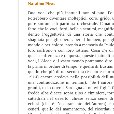
Natalino Piras
Due voci che più inattuali non si può. Poi
Potrebbero diventare molteplici, coro, grido, 
pure sinfonia di partitura orchestrale. L’inattu
fatto che le voci, forti, belle a sentirsi, magnifi
dentro l’oggettività di
una storia che contin
sbagliata per gli operai, per il lumpen, per gl
mondo e per coloro, prendo a memoria da Paulo
loro soffrono e con loro lottano. Cosa c’è di
questa sofferenza e di questa, queste inattuali 
voci, l’Alcoa e il vasto mondo potremmo dire.
la prima in ordine di tempo, è quella di Bustianu
quello che più di un secolo fa (è nato e mort
1914) ancora credeva nella possibilità dell’u
una contraddizione in termini): “Se l’aurora 
graniti, tu lo dovrai Sardegna ai nuovi figli”. 
fredde albe diacce sopra silos e ciminiere, tor
cattedrali nel deserto, chiese senza seme di
eclissi (che è l’oscuramento dell’aurora) e 
ceneri, quello dei mamentomo, del ricordati c