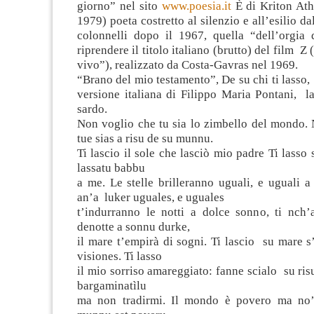
giorno” nel sito
www.poesia.it
È di Kriton Ath
1979) poeta costretto al silenzio e all’esilio da
colonnelli dopo il 1967, quella “dell’orgia 
riprendere il titolo italiano (brutto) del film Z 
vivo”), realizzato da Costa-Gavras nel 1969.
“Brano del mio testamento”, De su chi ti lasso,
versione italiana di Filippo Maria Pontani, l
sardo.
Non voglio che tu sia lo zimbello del mondo. 
tue sias a risu de su munnu.
Ti lascio il sole che lasciò mio padre Ti lasso 
lassatu babbu
a me. Le stelle brilleranno uguali, e uguali a
an’a luker uguales, e uguales
t’indurranno le notti a dolce sonno, ti nch
denotte a sonnu durke,
il mare t’empirà di sogni. Ti lascio su mare s
visiones. Ti lasso
il mio sorriso amareggiato: fanne scialo su ri
bargaminatìlu
ma non tradirmi. Il mondo è povero ma no’ 