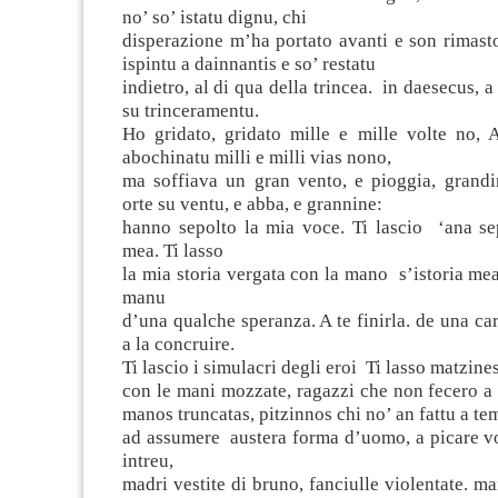
no’ so’ istatu dignu, chi
disperazione m’ha portato avanti e son rimast
ispintu a dainnantis e so’ restatu
indietro, al di qua della trincea. in daesecus, a
su trinceramentu.
Ho gridato, gridato mille e mille volte no, 
abochinatu milli e milli vias nono,
ma soffiava un gran vento, e pioggia, grandi
orte su ventu, e abba, e grannine:
hanno sepolto la mia voce. Ti lascio ‘ana se
mea. Ti lasso
la mia storia vergata con la mano s’istoria mea 
manu
d’una qualche speranza. A te finirla. de una car
a la concruire.
Ti lascio i simulacri degli eroi Ti lasso matzine
con le mani mozzate, ragazzi che non fecero a
manos truncatas, pitzinnos chi no’ an fattu a t
ad assumere austera forma d’uomo, a picare 
intreu,
madri vestite di bruno, fanciulle violentate. ma