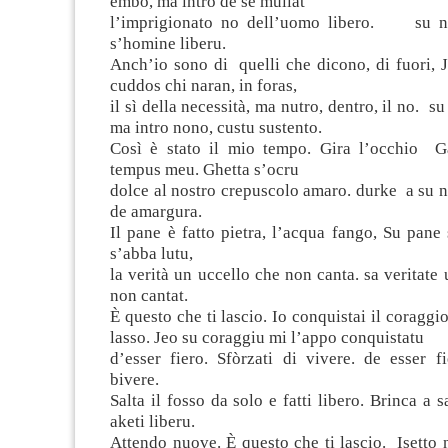
embo, ma intro de sé muilat
l’imprigionato no dell’uomo libero. su no
s’homine liberu.
Anch’io sono di quelli che dicono, di fuori, 
cuddos chi naran, in foras,
il sì della necessità, ma nutro, dentro, il no. s
ma intro nono, custu sustento.
Così è stato il mio tempo. Gira l’occhio Ga
tempus meu. Ghetta s’ocru
dolce al nostro crepuscolo amaro. durke a su n
de amargura.
Il pane è fatto pietra, l’acqua fango, Su pane s
s’abba lutu,
la verità un uccello che non canta. sa veritate
non cantat.
È questo che ti lascio. Io conquistai il coraggio
lasso. Jeo su coraggiu mi l’appo conquistatu
d’esser fiero. Sfòrzati di vivere. de esser fi
bivere.
Salta il fosso da solo e fatti libero. Brinca a 
aketi liberu.
Attendo nuove. È questo che ti lascio. Isetto 