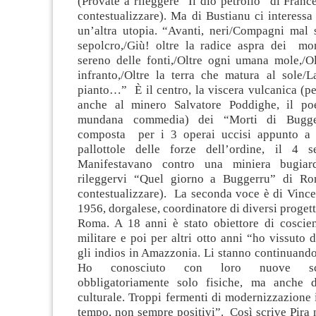
(Provate a rileggere “Il dio petrolio” di Fran
contestualizzare). Ma di Bustianu ci interessa
un’altra utopia. “Avanti, neri/Compagni mal s
sepolcro,/Giù! oltre la radice aspra dei mont
sereno delle fonti,/Oltre ogni umana mole,/O
infranto,/Oltre la terra che matura al sole/
pianto…” È il centro, la viscera vulcanica (p
anche al minero Salvatore Poddighe, il poe
mundana commedia) dei “Morti di Bugge
composta per i 3 operai uccisi appunto a 
pallottole delle forze dell’ordine, il 4 s
Manifestavano contro una miniera bugiar
rileggervi “Quel giorno a Buggerru” di R
contestualizzare). La seconda voce è di Vince
1956, dorgalese, coordinatore di diversi progett
Roma. A 18 anni è stato obiettore di coscie
militare e poi per altri otto anni “ho vissuto 
gli indios in Amazzonia. Li stanno continuand
Ho conosciuto con loro nuove sch
obbligatoriamente solo fisiche, ma anche d
culturale. Troppi fermenti di modernizzazione 
tempo, non sempre positivi”. Così scrive Pira n