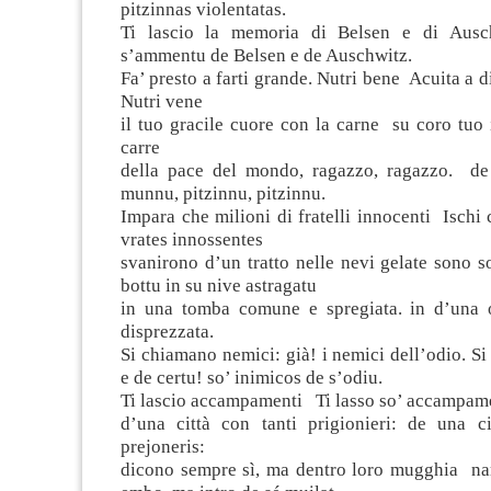
pitzinnas violentatas.
Ti lascio la memoria di Belsen e di Ausch
s’ammentu de Belsen e de Auschwitz.
Fa’ presto a farti grande. Nutri bene Acuita a 
Nutri vene
il tuo gracile cuore con la carne su coro tuo i
carre
della pace del mondo, ragazzo, ragazzo. de
munnu, pitzinnu, pitzinnu.
Impara che milioni di fratelli innocenti Ischi 
vrates innossentes
svanirono d’un tratto nelle nevi gelate sono s
bottu in su nive astragatu
in una tomba comune e spregiata. in d’una 
disprezzata.
Si chiamano nemici: già! i nemici dell’odio. Si
e de certu! so’ inimicos de s’odiu.
Ti lascio accampamenti Ti lasso so’ accampam
d’una città con tanti prigionieri: de una c
prejoneris:
dicono sempre sì, ma dentro loro mugghia na