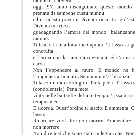
munnu est poveru
oggi. S’è tanto insanguinato questo mondo 
prenatu de sambene custu munnu
ed è rimasto povero. Diventa ricco tu e d’est
Diventa tue riccu
guadagnando l’amore del mondo balanzanne
munnu.
Ti lascio la mia lotta incompiuta Ti lasso sa 
concruita
e l’arma con la canna arroventata. ei s’arma 
carda.
Non l’appendere al muro. Il mondo ne h
l’impiches a su muru. Su munnu n’a’ bisonzu.
Ti lascio il mio cordoglio. Tanta pena Ti lasso
(condolentzia). Pena meta
vinta nelle battaglie del mio tempo. ‘ issa in sa
tempus meu.
E ricorda. Quest’ordine ti lascio. E ammenta. 
lasso.
Ricordare vuol dire non morire. Ammentare c
non morrere.
Non dire mai che sono stato indegno, che Non 