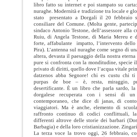
libro fatto su internet e poi stampato su carta
nuraghe. Modernità e tradizione tra locale e glo
stato presentato a Dorgali il 20 febbraio s
consiliare del Comune. (Molta gente, partecip
sindaco Antonio Testone, dell’assessore alla 
Ruiu, di Angela Testone, di Maria Mereu e di
forte, affabulante impatto, l’intervento dello
Pira). L’antenna sul nuraghe come segno di un
altera, devasta il paesaggio della nostra eterna
pure si confronta con la monditudine, specie 
privato di diritti, quello dove l’acqua vitale pri
datzenos abba Segnore! chi es custu chi ti
purpas de boe – è, resta, miraggio, pre
desertificante. È un libro che parla sardo, l
dorgalese recuperata con i sensi di un 
contemporaneo, che dice di janas, di conto
viaggiatori. Ma è anche, elemento di scuol
raffronto continuo di codici conflittuali, la
differenti altrove delle storie dei barbari (Do
Barbagia) e della loro cristianizzazione. Zingar
La terza voce la trovo oggi, 26 febbraio, c