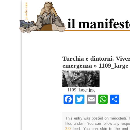
Turchia e dintorni. Viver
emergenza
»
1109_large
1109_large.jpg
Facebook
Twitter
Email
What
Co
This entry was posted on mercoledì, 
filed under . You can follow any resp
2.0
feed. You can skip to the end 