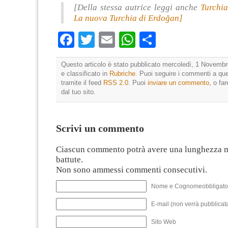
[Della stessa autrice leggi anche
Turchia
La nuova Turchia di Erdoğan]
Facebook
Twitter
Email
WhatsApp
Condividi
Questo articolo è stato pubblicato mercoledì, 1 Novembr
e classificato in
Rubriche
. Puoi seguire i commenti a que
tramite il feed
RSS 2.0
. Puoi
inviare un commento
, o fa
dal tuo sito.
Scrivi un commento
Ciascun commento potrà avere una lunghezza 
battute.
Non sono ammessi commenti consecutivi.
Nome e Cognomeobbligato
E-mail (non verrà pubblicata
Sito Web