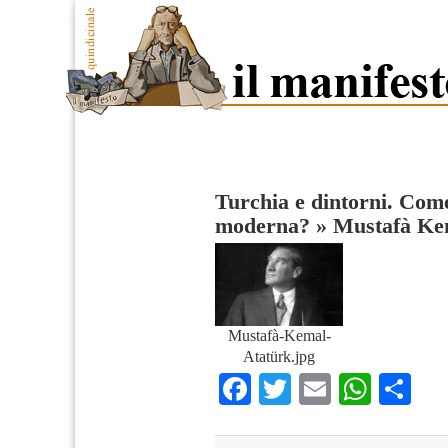
Turchia e dintorni. Come
moderna?
»
Mustafà Ke
Mustafà-Kemal-
Atatürk.jpg
Facebook
Twitter
Email
What
Co