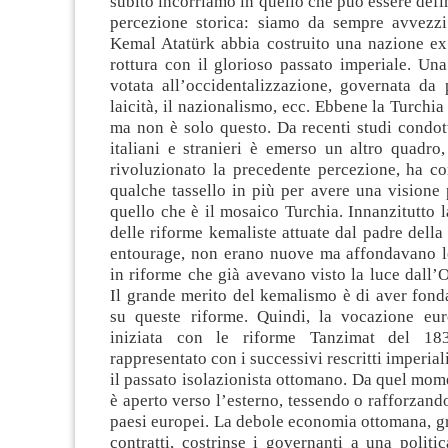
subito incorriamo in quello che può essere defin
percezione storica: siamo da sempre avvezzi
Kemal Atatürk abbia costruito una nazione ex 
rottura con il glorioso passato imperiale. Un
votata all’occidentalizzazione, governata da p
laicità, il nazionalismo, ecc. Ebbene la Turchia
ma non è solo questo. Da recenti studi condott
italiani e stranieri è emerso un altro quadro
rivoluzionato la precedente percezione, ha c
qualche tassello in più per avere una visione
quello che è il mosaico Turchia. Innanzitutto 
delle riforme kemaliste attuate dal padre della 
entourage, non erano nuove ma affondavano le
in riforme che già avevano visto la luce dall’O
Il grande merito del kemalismo è di aver fond
su queste riforme. Quindi, la vocazione eur
iniziata con le riforme Tanzimat del 18
rappresentato con i successivi rescritti imperia
il passato isolazionista ottomano. Da quel mom
è aperto verso l’esterno, tessendo o rafforzando
paesi europei. La debole economia ottomana, gr
contratti, costrinse i governanti a una polit