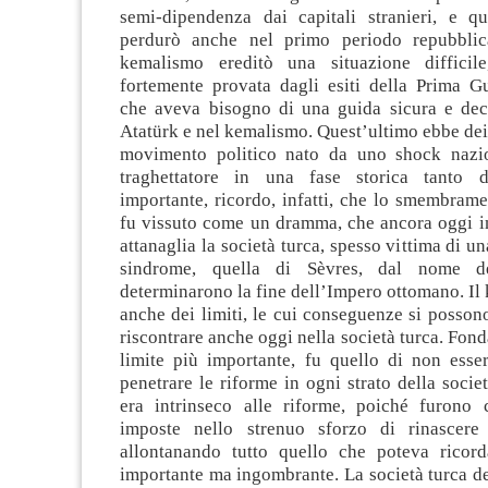
semi-dipendenza dai capitali stranieri, e qu
perdurò anche nel primo periodo repubblica
kemalismo ereditò una situazione difficil
fortemente provata dagli esiti della Prima G
che aveva bisogno di una guida sicura e deci
Atatürk e nel kemalismo. Quest’ultimo ebbe dei 
movimento politico nato da uno shock nazio
traghettatore in una fase storica tanto di
importante, ricordo, infatti, che lo smembram
fu vissuto come un dramma, che ancora oggi 
attanaglia la società turca, spesso vittima di u
sindrome, quella di Sèvres, dal nome de
determinarono la fine dell’Impero ottomano. I
anche dei limiti, le cui conseguenze si posso
riscontrare anche oggi nella società turca. Fon
limite più importante, fu quello di non esser
penetrare le riforme in ogni strato della societ
era intrinseco alle riforme, poiché furono ca
imposte nello strenuo sforzo di rinascere
allontanando tutto quello che poteva ricor
importante ma ingombrante. La società turca de