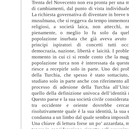
Trenta del Novecento non era pronta per una m
di cambiamenti, dal punto di vista individual
La richiesta governativa di diventare in breve 
musulmana, che si reggeva da tempo immemorabi
religiosi, a società laica, non attecchì, 
pienamente, o meglio lo fu solo da quel
popolazione inurbata che già aveva avuto 
principi ispiratori di concetti tutti occi
democrazia, nazione, libertà e laicità. I prob
momento in cui ci si rende conto che la magg
popolazione turca non è interessata da quest
riesce a recepirle solo in parte. Uno dei pro
della Turchia, che spesso è stato sottaciuto
studiato solo in parte anche con riferimento al
processo di adesione della Turchia all’Uni
quello della definizione univoca dell’identità 
Questo paese e la sua società civile considerata
tra occidente e oriente dovrebbe cercar
risolutivamente quale è la sua identità, la sua 
condanna a un limbo dal quale sembra impossibi
Una chiave di lettura forse un po’ azzardata,