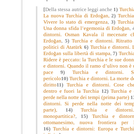
[
Della stessa autrice leggi anche
1)
Turchia
La nuova Turchia di Erdoğan,
2)
Turchia
Vivere lo stato di emergenza
,
3)
Turchia
Una donna sfida l’egemonia di Erdoğan
,
dintorni. Osman Kavala il mecenate c
Erdoğan
,
5)
Turchia e dintorni. Ritratto
politici di Atatürk
6)
Turchia e dintorni. L
Erdoğan sulla libertà di stampa
,
7)
Turchia
Ridere è peccato: la Turchia e le sue don
e dintorni. Quando il ramo d’ulivo non è
pace
9)
Turchia e dintorni. Se
pericolo
10)
Turchia e dintorni. La morte de
diritto
11)
Turchia e dintorni. Cose ch
dentro e fuori la Turchia
12)
Turchia e 
perde nella notte dei tempi (prima parte)
1
dintorni. Si perde nella notte dei tem
parte),
14)
Turchia e dintorni
monopartitica?
,
15)
Turchia e dintorn
ottomanesimo, nuova frontiera per 
16)
Turchia e dintorni: Europa e Turchia