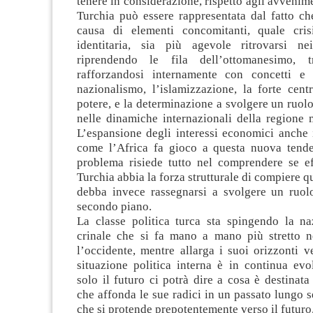
tenere in considerazione, rispetto agli avvenime
Turchia può essere rappresentata dal fatto ch
causa di elementi concomitanti, quale cri
identitaria, sia più agevole ritrovarsi ne
riprendendo le fila dell’ottomanesimo, t
rafforzandosi internamente con concetti e 
nazionalismo, l’islamizzazione, la forte cent
potere, e la determinazione a svolgere un ruol
nelle dinamiche internazionali della regione 
L’espansione degli interessi economici anche 
come l’Africa fa gioco a questa nuova tenden
problema risiede tutto nel comprendere se ef
Turchia abbia la forza strutturale di compiere q
debba invece rassegnarsi a svolgere un ruol
secondo piano.
La classe politica turca sta spingendo la n
crinale che si fa mano a mano più stretto n
l’occidente, mentre allarga i suoi orizzonti v
situazione politica interna è in continua evo
solo il futuro ci potrà dire a cosa è destinata
che affonda le sue radici in un passato lungo 
che si protende prepotentemente verso il futuro