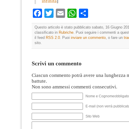
infinita
]
Facebook
Twitter
Email
WhatsApp
Condividi
Questo articolo è stato pubblicato sabato, 16 Giugno 201
classificato in
Rubriche
. Puoi seguire i commenti a quest
il feed
RSS 2.0
. Puoi
inviare un commento
, o fare un
tr
sito.
Scrivi un commento
Ciascun commento potrà avere una lunghezza 
battute.
Non sono ammessi commenti consecutivi.
Nome e Cognomeobbligato
E-mail (non verrà pubblicata
Sito Web