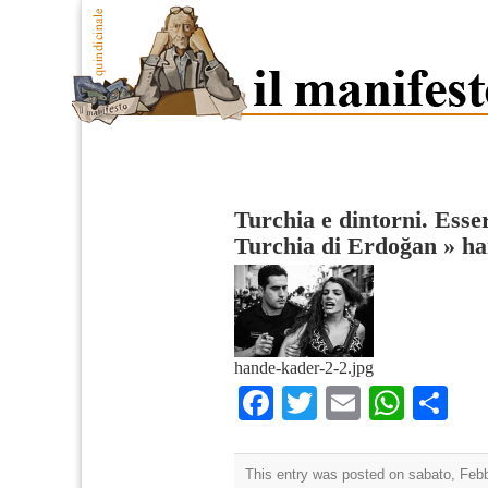
Turchia e dintorni. Esse
Turchia di Erdoğan
»
ha
hande-kader-2-2.jpg
Facebook
Twitter
Email
What
Co
This entry was posted on sabato, Febbr