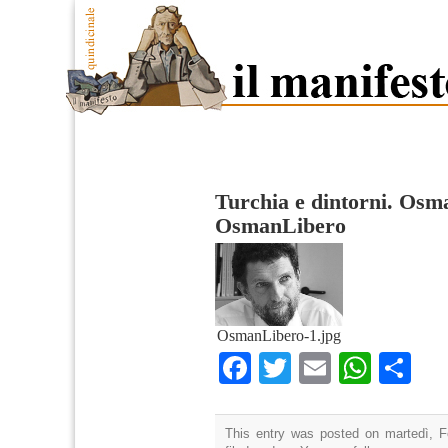
Turchia e dintorni. Osma
OsmanLibero
OsmanLibero-1.jpg
Facebook
Twitter
Email
What
Co
This entry was posted on martedì, F