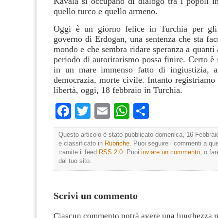
Kavala si occupano di dialogo tra i popoli in
quello turco e quello armeno.
Oggi è un giorno felice in Turchia per gli
governo di Erdogan, una sentenza che sta face
mondo e che sembra ridare speranza a quanti a
periodo di autoritarismo possa finire. Certo è
in un mare immenso fatto di ingiustizia, arb
democrazia, morte civile. Intanto registriamo l
libertà, oggi, 18 febbraio in Turchia.
Facebook
Twitter
Email
WhatsApp
Condividi
Questo articolo è stato pubblicato domenica, 16 Febbrai
e classificato in
Rubriche
. Puoi seguire i commenti a que
tramite il feed
RSS 2.0
. Puoi
inviare un commento
, o fa
dal tuo sito.
Scrivi un commento
Ciascun commento potrà avere una lunghezza 