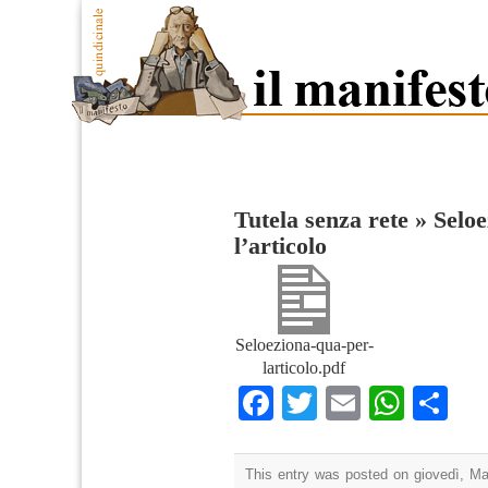
Tutela senza rete
»
Seloe
l’articolo
Seloeziona-qua-per-
larticolo.pdf
Facebook
Twitter
Email
What
Co
This entry was posted on giovedì, Mar