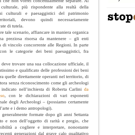
i che non vorrei concettualmente separare. Al
lturale, più rispondente alla realtà della
i culturali e paesaggistici del patrimonio
ritoriali, devono quindi necessariamente
ate di tutela.
ere tale scenario, affiancare in maniera organica
na preziosa risorsa da mantenere – gli enti
tà di vincolo concorrente alle Regioni. In parte
n le categorie dei beni paesaggistici, fra
, e deve trovare una sua collocazione ufficiale, il
tissimo e qualificato delle professioni dei beni
fra quelle direttamente operanti nel territorio, di
ttora senza riconoscimento come gli archeologi
indicato nell’inchiesta di Roberta Carlini
da
sso
, con le dichiarazioni di vari esponenti
nale degli Archeologi – (possiamo certamente
l’arte e i demo antropologi).
 generalmente formate dopo gli anni Settanta
sto e non dell’oggetto di rarità e pregio, che
bilità a cogliere e interpretare, nonostante
 recenti generazioni dal grave calo qualitativo