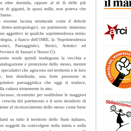
e oltre duemila, oppure al di là delle più
e di giganti, le quasi mille, non poteva che
ffanno.
 enorme lacuna strutturale come il debole
i demo-antropologici, un patrimonio immenso
 un aggettivo in qualche soprintendenza mista:
degna, a fianco dell’ISRE, la ‘Soprintendenza
nici, Paesaggistici, Storici, Artistici ed
rovince di Sassari e Nuoro’(!).
monio rende quindi inadeguata la vecchia e
 catalogazione e protezione dello stesso, mentre
 speculativi che agiscono nel territorio e le loro
he, ben distribuite, una forte pressione in
ulation paesaggistica che oggi si traduce,
lla cultura tristemente in atto.
iscusso, ricostruito per soddisfare le maggiori
a crescita del patrimonio e il serio desiderio di
sieme al riconoscimento dello stesso come bene
ti su tutto il territorio dello Stato italiano,
i soggetti da coinvolgere nella tutela e nella