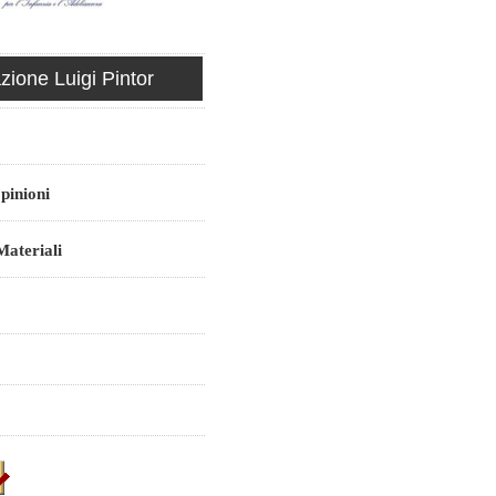
ione Luigi Pintor
pinioni
ateriali