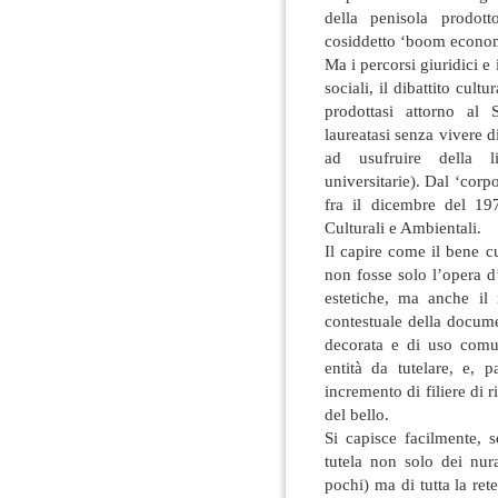
della penisola prodott
cosiddetto ‘boom econom
Ma i percorsi giuridici e 
sociali, il dibattito cult
prodottasi attorno al 
laureatasi senza vivere d
ad usufruire della li
universitarie). Dal ‘corp
fra il dicembre del 19
Culturali e Ambientali.
Il capire come il bene cu
non fosse solo l’opera d’
estetiche, ma anche il 
contestuale della docume
decorata e di uso comu
entità da tutelare, e, 
incremento di filiere di 
del bello.
Si capisce facilmente,
tutela non solo dei nu
pochi) ma di tutta la re