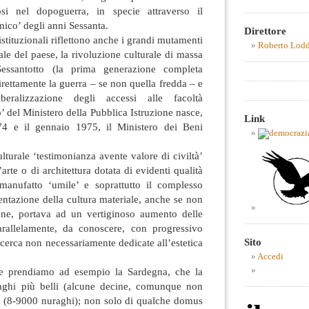
osi nel dopoguerra, in specie attraverso il
ico’ degli anni Sessanta.
Direttore
istituzionali riflettono anche i grandi mutamenti
Roberto Lod
urale del paese, la rivoluzione culturale di massa
Sessantotto (la prima generazione completa
irettamente la guerra – se non quella fredda – e
beralizzazione degli accessi alle facoltà
o’ del Ministero della Pubblica Istruzione nasce,
Link
74 e il gennaio 1975, il Ministero dei Beni
lturale ‘testimonianza avente valore di civiltà’
arte o di architettura dotata di evidenti qualità
manufatto ‘umile’ e soprattutto il complesso
ntazione della cultura materiale, anche se non
ne, portava ad un vertiginoso aumento delle
parallelamente, da conoscere, con progressivo
Sito
ricerca non necessariamente dedicate all’estetica
Accedi
 se prendiamo ad esempio la Sardegna, che la
raghi più belli (alcune decine, comunque non
te (8-9000 nuraghi); non solo di qualche domus