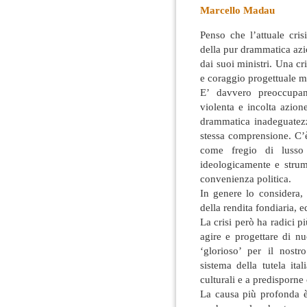
Marcello Madau
Penso che l’attuale cris
della pur drammatica azi
dai suoi ministri. Una cr
e coraggio progettuale mo
E’ davvero preoccupant
violenta e incolta azion
drammatica inadeguatezza
stessa comprensione. C’è
come fregio di lusso
ideologicamente e strum
convenienza politica.
In genere lo considera,
della rendita fondiaria, ed
La crisi però ha radici p
agire e progettare di 
‘glorioso’ per il nostr
sistema della tutela it
culturali e a predisporne
La causa più profonda è 