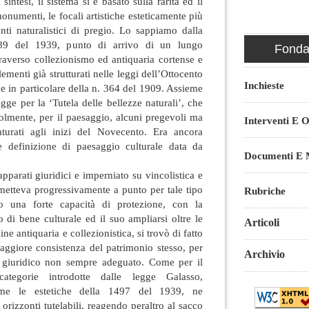
intesi, il sistema si è basato sulla rarità ed il
monumenti, le focali artistiche esteticamente più
enti naturalistici di pregio. Lo sappiamo dalla
089 del 1939, punto di arrivo di un lungo
Fondaz
traverso collezionismo ed antiquaria cortense e
ementi già strutturati nelle leggi dell’Ottocento
Inchieste
) e in particolare della n. 364 del 1909. Assieme
gge per la ‘Tutela delle bellezze naturali’, che
olmente, per il paesaggio, alcuni pregevoli ma
Interventi E O
aturati agli inizi del Novecento. Era ancora
e definizione di paesaggio culturale data da
Documenti E M
apparati giuridici e imperniato su vincolistica e
metteva progressivamente a punto per tale tipo
Rubriche
nio una forte capacità di protezione, con la
 di bene culturale ed il suo ampliarsi oltre le
Articoli
ine antiquaria e collezionistica, si trovò di fatto
aggiore consistenza del patrimonio stesso, per
Archivio
 giuridico non sempre adeguato. Come per il
ategorie introdotte dalle legge Galasso,
rme le estetiche della 1497 del 1939, ne
orizzonti tutelabili, reagendo peraltro al sacco