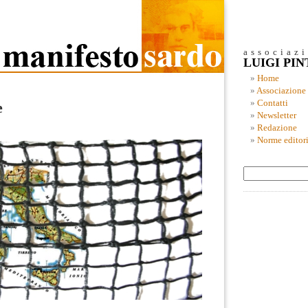
associaz
LUIGI PI
Home
Associazione
Contatti
e
Newsletter
Redazione
Norme editori