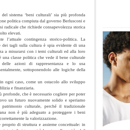
i del sistema ‘beni culturali’ sia più profonda
one politica compiuta dal governo Berlusconi e
isi radicale che richiede consapevolezza storica
lto elevati.
e l’attuale contingenza storico-politica. La
e dei tagli sulla cultura è spia evidente di una
 a misurarsi con i temi culturali ed alla loro
 una classe politica che vede il bene culturale
 delle azioni di rappresentanza e lo usa
entalmente, sottoponendolo alle logiche della
 in ogni caso, come un ostacolo allo sviluppo
ilizia e finanziaria.
iù profonde, che è necessario cogliere per poter
nuovo un futuro nuovamente solido e speriamo
o patrimonio culturale, perché il tradizionale
aliana non è più adeguato a proteggere i beni
 correttamente la valorizzazione.
proprio di struttura e assieme concettuale: in