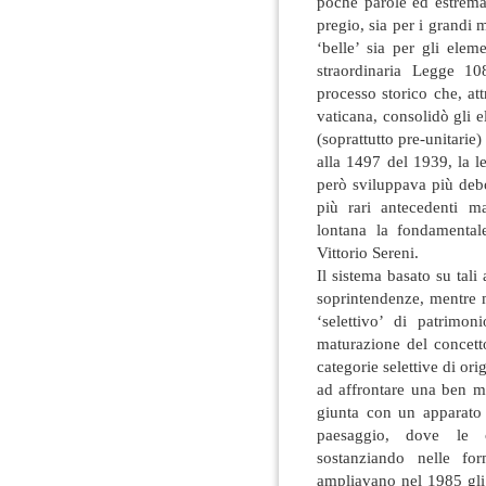
poche parole ed estrema s
pregio, sia per i grandi 
‘belle’ sia per gli elem
straordinaria Legge 1
processo storico che, at
vaticana, consolidò gli el
(soprattutto pre-unitarie
alla 1497 del 1939, la le
però sviluppava più deb
più rari antecedenti m
lontana la fondamental
Vittorio Sereni.
Il sistema basato su tali 
soprintendenze, mentre 
‘selettivo’ di patrimo
maturazione del concetto
categorie selettive di orig
ad affrontare una ben m
giunta con un apparato
paesaggio, dove le c
sostanziando nelle fo
ampliavano nel 1985 gli 