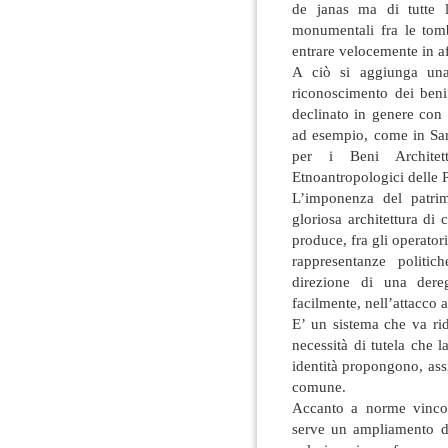
de janas ma di tutte l
monumentali fra le tomb
entrare velocemente in a
A ciò si aggiunga una
riconoscimento dei ben
declinato in genere con
ad esempio, come in Sar
per i Beni Architetto
Etnoantropologici delle P
L’imponenza del patri
gloriosa architettura di
produce, fra gli operatori
rappresentanze politic
direzione di una dereg
facilmente, nell’attacco a
E’ un sistema che va rid
necessità di tutela che l
identità propongono, as
comune.
Accanto a norme vincolan
serve un ampliamento de