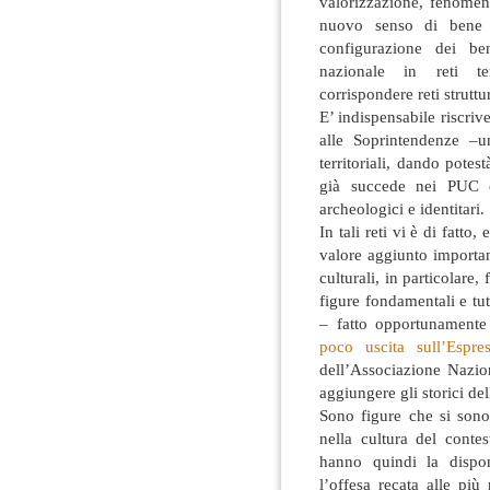
valorizzazione, fenomen
nuovo senso di bene cu
configurazione dei ben
nazionale in reti ter
corrispondere reti struttur
E’ indispensabile riscriv
alle Soprintendenze –u
territoriali, dando potes
già succede nei PUC co
archeologici e identitari.
In tali reti vi è di fatto
valore aggiunto importan
culturali, in particolare, 
figure fondamentali e tu
– fatto opportunamente 
poco uscita sull’Espre
dell’Associazione Nazio
aggiungere gli storici del
Sono figure che si sono
nella cultura del conte
hanno quindi la disponi
l’offesa recata alle più