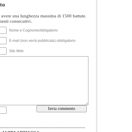
to
avere una lunghezza massima di 1500 battute.
nti consecutivi.
Nome e Cognomeobbligatorio
E-mail (non verrà pubblicata) obbligatorio
Sito Web
----------------------------------------------------------