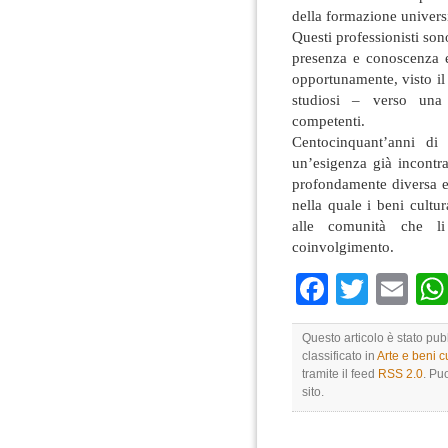
della formazione universit
Questi professionisti sono
presenza e conoscenza 
opportunamente, visto il r
studiosi – verso una 
competenti.
Centocinquant’anni di
un’esigenza già incontrat
profondamente diversa e 
nella quale i beni cultur
alle comunità che li
coinvolgimento.
Faceboo
Twitte
Em
Questo articolo è stato pub
classificato in
Arte e beni cu
tramite il feed
RSS 2.0
. Pu
sito.