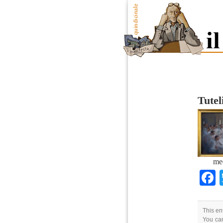
Tutel
med
This en
You can