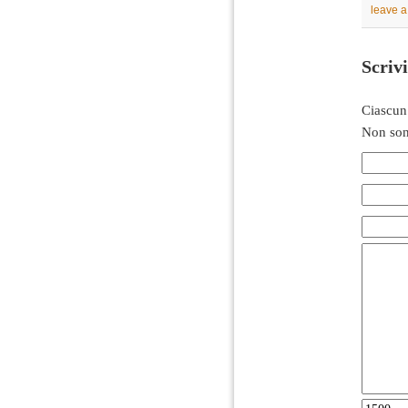
leave 
Scriv
Ciascun
Non son