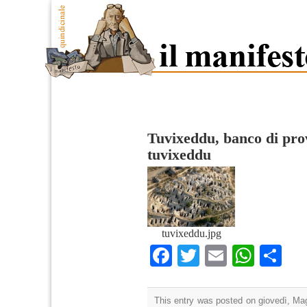
Tuvixeddu, banco di prov
tuvixeddu
tuvixeddu.jpg
Facebook
Twitter
Email
What
Co
This entry was posted on giovedì, Mag