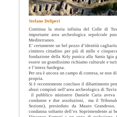
Stefano Deliperi
Continua la storia infinita del Colle di Tu
importante area archeologica sepolcrale pu
Mediterraneo
.
E’ certamente un bel pezzo d’identità cagliarita
cimitero cittadino per più di mille e cinquec
fondazione della Krly punica alla Santa Igia 
essere un grandissimo richiamo culturale e turis
e l’intera Sardegna.
Per ora è ancora un campo di contesa, se non di 
propria.
Si è recentemente concluso il dibattimento pe
abusi compiuti nell’area archeologica di Tuvix
il pubblico ministero Daniele Caria aveva 
condanne e due assoluzioni, ma il Tribunale
Sezione), presieduto da Mauro Grandesso, 
condanna soltanto dell’ex Soprintendente ai b
Vincenzo Santoni a un anno di reclusione, i