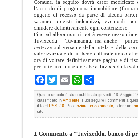
Comune, in seguito dovrà esser modificato 
l’accordo di programma immobiliare (finora 
oggetto di recesso da parte di alcuna parte)
saranno previsti indennizzi, eventuali per
chiudere definitivamente ogni contenzioso.
Fino ad allora non vi potrà essere nessun inte
Tuvixeddu – Tuvumannu, ma anche – purtr
certezza sul versante della tutela e della corr
valorizzazione di un bene culturale unico al
ora di voltare definitivamente pagina e di ris
per tutte una situazione che a Tuvixeddu fa solo
Facebook
Twitter
Email
WhatsApp
Condividi
Questo articolo è stato pubblicato giovedì, 16 Maggio 20
classificato in
Ambiente
. Puoi seguire i commenti a quest
il feed
RSS 2.0
. Puoi
inviare un commento
, o fare un
tr
sito.
1 Commento a “Tuvixeddu, banco di pr