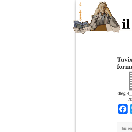
Tuvix
formu
dleg-4_
20
This en