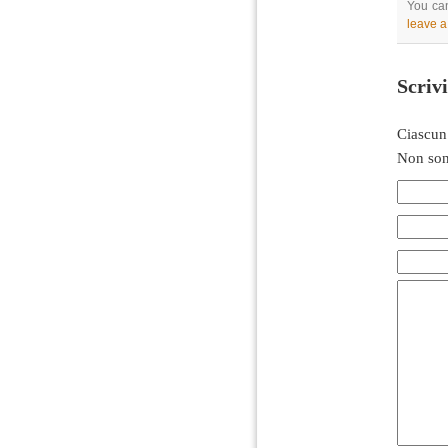
You can
leave 
Scriv
Ciascun
Non son