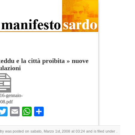
eddu e la città proibita
»
nuove
lazioni
16-gennaio-
08.pdf
Facebook
Twitter
Email
WhatsApp
Condividi
try was posted on sabato, Marzo 1st, 2008 at 03:24 and is filed under .