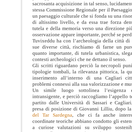
sacrosanta acquisizione in tal senso, lucidament
stessa Commissione Regionale per il Paesaggio
un paesaggio culturale che si fonda su una riso
di altissimo livello, e da essa trae forza den
tutela e della memoria verso una direzione pi
osservazione appare importante, perché se perd
Tuvixeddu ha con l’archeologia della città di 
sue diverse città, rischiamo di farne un pur
quanto importante, di tutela urbanistica, sle
contesti archeologici che ne dettano il senso.
Gli scritti riguardano perciò la necropoli pun
tipologie tombali, la rilevanza pittorica, la q
inserimento all’interno di una Cagliari cit
problemi connessi alla sua valorizzazione e mu
Un simile luogo sottolinea l’esigenza 
intransigente, e perciò raccogliamo l’appello
partito dalle Università di Sassari e Cagliar
presa di posizione di Giovanni Lilliu, dopo l
del Tar Sardegna
, che ci fa anche interr
coordinate teoriche abbiano condotto gli estens
a curiose valutazioni su sviluppo sostenib