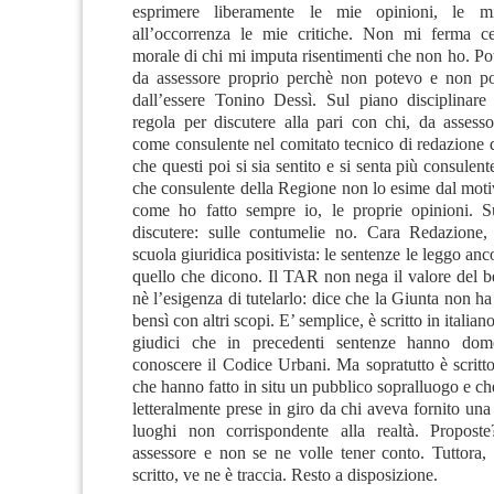
esprimere liberamente le mie opinioni, le m
all’occorrenza le mie critiche. Non mi ferma ce
morale di chi mi imputa risentimenti che non ho. P
da assessore proprio perchè non potevo e non po
dall’essere Tonino Dessì. Sul piano disciplinare
regola per discutere alla pari con chi, da assesso
come consulente nel comitato tecnico di redazione d
che questi poi si sia sentito e si senta più consulent
che consulente della Regione non lo esime dal moti
come ho fatto sempre io, le proprie opinioni. S
discutere: sulle contumelie no. Cara Redazione
scuola giuridica positivista: le sentenze le leggo anc
quello che dicono. Il TAR non nega il valore del 
nè l’esigenza di tutelarlo: dice che la Giunta non ha 
bensì con altri scopi. E’ semplice, è scritto in italiano
giudici che in precedenti sentenze hanno dom
conoscere il Codice Urbani. Ma sopratutto è scritt
che hanno fatto in situ un pubblico sopralluogo e che
letteralmente prese in giro da chi aveva fornito una
luoghi non corrispondente alla realtà. Propost
assessore e non se ne volle tener conto. Tuttora,
scritto, ve ne è traccia. Resto a disposizione.