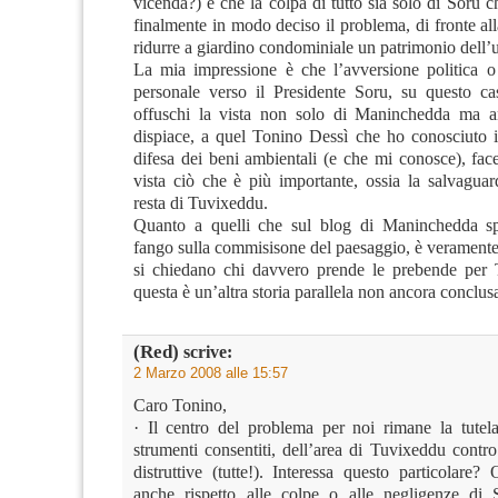
vicenda?) e che la colpa di tutto sia solo di Soru c
finalmente in modo deciso il problema, di fronte all
ridurre a giardino condominiale un patrimonio dell’u
La mia impressione è che l’avversione politica o 
personale verso il Presidente Soru, su questo c
offuschi la vista non solo di Maninchedda ma 
dispiace, a quel Tonino Dessì che ho conosciuto 
difesa dei beni ambientali (e che mi conosce), fac
vista ciò che è più importante, ossia la salvaguar
resta di Tuvixeddu.
Quanto a quelli che sul blog di Maninchedda spa
fango sulla commisisone del paesaggio, è veramente
si chiedano chi davvero prende le prebende per
questa è un’altra storia parallela non ancora conclus
(Red)
scrive:
2 Marzo 2008 alle 15:57
Caro Tonino,
· Il centro del problema per noi rimane la tutela,
strumenti consentiti, dell’area di Tuvixeddu contro
distruttive (tutte!). Interessa questo particolare
anche rispetto alle colpe o alle negligenze di 