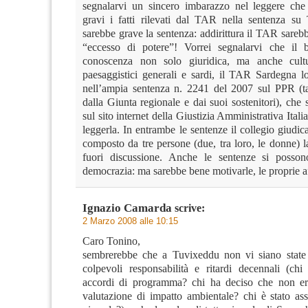
segnalarvi un sincero imbarazzo nel leggere che
gravi i fatti rilevati dal TAR nella sentenza s
sarebbe grave la sentenza: addirittura il TAR sareb
“eccesso di potere”! Vorrei segnalarvi che il b
conoscenza non solo giuridica, ma anche cultu
paesaggistici generali e sardi, il TAR Sardegna l
nell’ampia sentenza n. 2241 del 2007 sul PPR (t
dalla Giunta regionale e dai suoi sostenitori), che 
sul sito internet della Giustizia Amministrativa Itali
leggerla. In entrambe le sentenze il collegio giudica
composto da tre persone (due, tra loro, le donne) la
fuori discussione. Anche le sentenze si possono
democrazia: ma sarebbe bene motivarle, le proprie a
Ignazio Camarda
scrive:
2 Marzo 2008 alle 10:15
Caro Tonino,
sembrerebbe che a Tuvixeddu non vi siano state 
colpevoli responsabilità e ritardi decennali (chi
accordi di programma? chi ha deciso che non era
valutazione di impatto ambientale? chi è stato ass