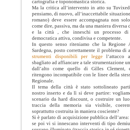
cartografia e toponomastica storica.
Ma la critica all’intervento in atto su Tuvixe
pensiamo, di nuovo, all’inaccettabile situazione
romano) deve essere accompagnata non solo 
come dire, passiva, ma da una maniera diversa d
e la città , che inneschi un processo di 
democratica attiva, condivisa e competente.
In questo senso riteniamo che la Regione 
Sardegna, posto correttamente il problema di a
strumenti disponibili per legge
l’attacco a
sbagliato ad affiancare a tale strumentazione un
dall’alto come quello di Gilles Clement,
ritengono incompatibile con le linee della st
Regionale.
Il tema della città è stato sottolineato part
nostro inserto e da lì si deve partire: voglia
scenario da hard discount, o costruire un luo
traccia della memoria sia visibile, coeren
soprattutto costruita in maniera cosciente?
Si è parlato di acquisizione pubblica dell’area:
se poi vi si innescano interventi di tipo demiur
sovrano illuminato (traccia storica in sé rispet