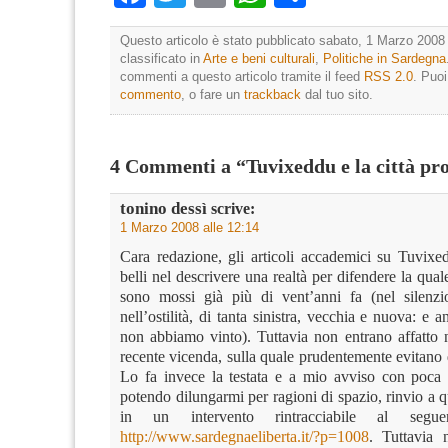
Questo articolo è stato pubblicato sabato, 1 Marzo 2008 
classificato in
Arte e beni culturali
,
Politiche in Sardegna
commenti a questo articolo tramite il feed
RSS 2.0
. Puo
commento
, o fare un
trackback
dal tuo sito.
4 Commenti a “Tuvixeddu e la città pro
tonino dessì
scrive:
1 Marzo 2008 alle 12:14
Cara redazione, gli articoli accademici su Tuvix
belli nel descrivere una realtà per difendere la quale
sono mossi già più di vent’anni fa (nel silenz
nell’ostilità, di tanta sinistra, vecchia e nuova: e 
non abbiamo vinto). Tuttavia non entrano affatto n
recente vicenda, sulla quale prudentemente evitano 
Lo fa invece la testata e a mio avviso con poca
potendo dilungarmi per ragioni di spazio, rinvio a q
in un intervento rintracciabile al seguen
http://www.sardegnaeliberta.it/?p=1008
. Tuttavia