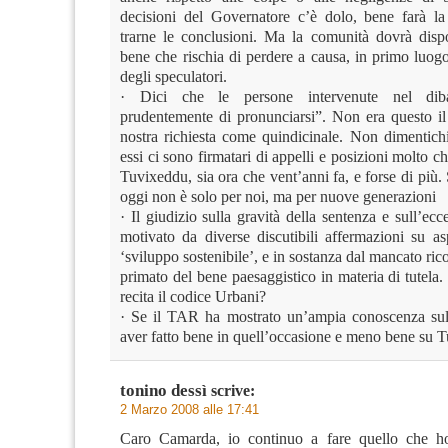
decisioni del Governatore c’è dolo, bene farà la
trarne le conclusioni. Ma la comunità dovrà disp
bene che rischia di perdere a causa, in primo luogo
degli speculatori.
· Dici che le persone intervenute nel dibat
prudentemente di pronunciarsi”. Non era questo il 
nostra richiesta come quindicinale. Non dimentich
essi ci sono firmatari di appelli e posizioni molto ch
Tuvixeddu, sia ora che vent’anni fa, e forse di più.
oggi non è solo per noi, ma per nuove generazioni
· Il giudizio sulla gravità della sentenza e sull’ecc
motivato da diverse discutibili affermazioni su asp
‘sviluppo sostenibile’, e in sostanza dal mancato ri
primato del bene paesaggistico in materia di tutela
recita il codice Urbani?
· Se il TAR ha mostrato un’ampia conoscenza su
aver fatto bene in quell’occasione e meno bene su 
tonino dessì
scrive:
2 Marzo 2008 alle 17:41
Caro Camarda, io continuo a fare quello che ho