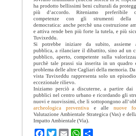
ha prodotto bellissimi beni culturali da proteg
più d’accordo. Riteniamo preferibile o
competenze con gli strumenti della p
democratica: anche perchè una costruzione amp
e attiva rende ben più forte la tutela, e più sic
Tuvixeddu.
Si potrebbe iniziare da subito, assieme al
pubblica, a rilanciare il dibattito, sino ad un 
pubblico, aperto, competente sulla valorizzaz
purchè tale prassi sia inserita in un quadro 
problema delle altre Cagliari della memoria. Da
vista Tuvixeddu rappresenta solo un episodio
eccezionale rilievo.
Iniziamo perciò a discuterne, a partire dai 
pubblici nel centro urbano e ricordando gli str
nuovi e nuovissimi, che li sottopongono all’ob
archeologica preventiva
e alle
nuove fo
Valutazione Ambientale Strategica (Vas) e dell
Impatto Ambientale (Via).
Facebook
Twitter
Email
WhatsApp
Condividi