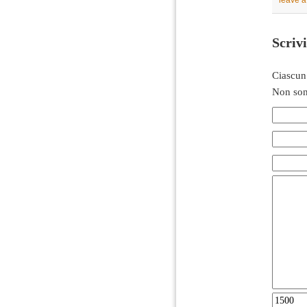
leave 
Scriv
Ciascun
Non son