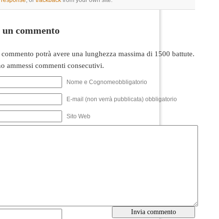
a response
, or
trackback
from your own site.
i un commento
 commento potrà avere una lunghezza massima di 1500 battute.
o ammessi commenti consecutivi.
Nome e Cognomeobbligatorio
E-mail (non verrà pubblicata) obbligatorio
Sito Web