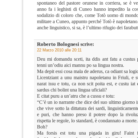
spontaneo del pastore orunese in corriera, se è v
anno fa i leghisti di Cuneo hanno impedito la cos
sodalizio di coloro che, come Totò uomo di mondo,
militare a Cuneo, appunto perché Totò è napoletano. 
anche linguistico, si sa, è l’ultimo rifugio dei farabutt
Roberto Bolognesi
scrive:
22 Marzo 2010 alle 20:11
Deu mi domandu sceti, ita ddis ant fatu a custus 
tenni un’odiu aici mannu po sa lingua nostra.
Ma depit essi cosa mala de aderus, ca odiant sa logi
Licentziant a unu maistru napoletanu in Friuli, e s
narat issu e totu, ca non scit poita est, e custu iat 
sardus chi bolint una lingua uficiali?
E citat puru a un’atru che a cussu e totu:
“C’è un io narrante che dice del suo ultimo giorno
che vive sotto la dittatura dei sardi, linguisticament
e puri, che hanno preso il potere dopo la rivol
rispetta le regole, lo standard, è condannato a morte.
Boh?
Ma forsis est totu una pigada in giru! Faint f