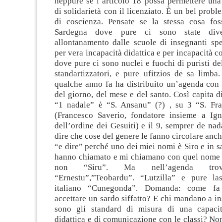
neppure se l’articolo 18 possa permettere una
di solidarietà con il licenziato. È un bel probl
di coscienza. Pensate se la stessa cosa fo
Sardegna dove pure ci sono state dive
allontanamento dalle scuole di insegnanti spe
per vera incapacità didattica e per incapacità 
dove pure ci sono nuclei e fuochi di puristi del
standartizzatori, e pure ufitzios de sa limba
qualche anno fa ha distribuito un’agenda con 
del giorno, del mese e del santo. Così capita d
“1 nadale” è “S. Ansanu” (?) , su 3 “S. Fra
(Francesco Saverio, fondatore insieme a Ig
dell’ordine dei Gesuiti) e il 9, semprer de nada
dire che cose del genere le fanno circolare anch
“e dire” perché uno dei miei nomi è Siro e in 
hanno chiamato e mi chiamano con quel nome 
non “Siru”. Ma nell’agenda tro
“Ernestu”,”Teobardu”. “Lutzilla” e pure la
italiano “Cunegonda”. Domanda: come fa
accettare un sardo siffatto? E chi mandano a i
sono gli standard di misura di una capacit
didattica e di comunicazione con le classi? N