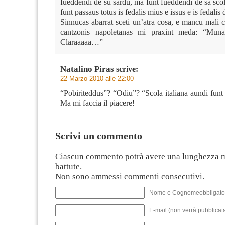
fueddendi de su sardu, ma funt fueddendi de sa scol
funt passaus totus is fedalis mius e issus e is fedalis 
Sinnucas abarrat sceti un’atra cosa, e mancu mali 
cantzonis napoletanas mi praxint meda: “Munas
Claraaaaa…”
Natalino Piras
scrive:
22 Marzo 2010 alle 22:00
“Pobiriteddus”? “Odiu”? “Scola italiana aundi funt
Ma mi faccia il piacere!
Scrivi un commento
Ciascun commento potrà avere una lunghezza 
battute.
Non sono ammessi commenti consecutivi.
Nome e Cognomeobbligato
E-mail (non verrà pubblicata