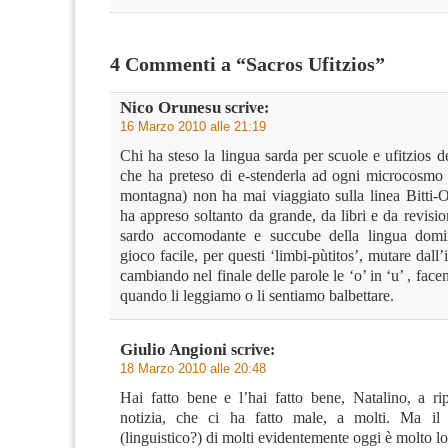
4 Commenti a “Sacros Ufitzios”
Nico Orunesu
scrive:
16 Marzo 2010 alle 21:19
Chi ha steso la lingua sarda per scuole e ufitzios 
che ha preteso di e-stenderla ad ogni microcosmo 
montagna) non ha mai viaggiato sulla linea Bitti
ha appreso soltanto da grande, da libri e da revision
sardo accomodante e succube della lingua domin
gioco facile, per questi ‘limbi-pùtitos’, mutare dall’
cambiando nel finale delle parole le ‘o’ in ‘u’ , facen
quando li leggiamo o li sentiamo balbettare.
Giulio Angioni
scrive:
18 Marzo 2010 alle 20:48
Hai fatto bene e l’hai fatto bene, Natalino, a ri
notizia, che ci ha fatto male, a molti. Ma i
(linguistico?) di molti evidentemente oggi è molto l