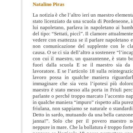
Natalino Piras
La notizia è che l’altro ieri un maestro element
stato licenziato da una scuola di Pordeneone, in
lui napoletano, parlava in napoletano ai bamb
del tipo: “Settati, piccì”. Il clamore attualment
vedere con esattezza se il parlare napoletano 
non comunicazione del supplente con le cla
causa. O se ci sia dell’altro a sostenere “l’inca
con cui il maestro, un quarantenne, è stato bo
fuori dalla scuola E se il maestro sia da 
lavoratore. E se l’articolo 18 sulla reintegrazi
lavoro possa in qualche maniera riguardar
immaginare che sia vera l’ipotesi più doloro
maestro è stato messo alla porta in Friuli per
parlante o perché troppo marcato l’accento na
in qualche maniera “impuro” rispetto alla purez
friulana, non sappiamo se naturale o standardi
Detto in sardo, mutuando da una bella canzone
janna!”. Solo che per il povero maestro n
neppure in mare. Che la bollatura è troppo fort