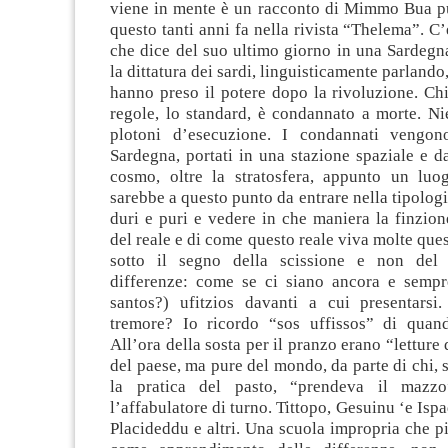
viene in mente è un racconto di Mimmo Bua p
questo tanti anni fa nella rivista “Thelema”. C’
che dice del suo ultimo giorno in una Sardegn
la dittatura dei sardi, linguisticamente parlando,
hanno preso il potere dopo la rivoluzione. Chi
regole, lo standard, è condannato a morte. Ni
plotoni d’esecuzione. I condannati vengono
Sardegna, portati in una stazione spaziale e da
cosmo, oltre la stratosfera, appunto un luo
sarebbe a questo punto da entrare nella tipologi
duri e puri e vedere in che maniera la finzione
del reale e di come questo reale viva molte ques
sotto il segno della scissione e non del 
differenze: come se ci siano ancora e sempre
santos?) ufitzios davanti a cui presentarsi
tremore? Io ricordo “sos uffissos” di quan
All’ora della sosta per il pranzo erano “letture 
del paese, ma pure del mondo, da parte di chi, s
la pratica del pasto, “prendeva il mazz
l’affabulatore di turno. Tittopo, Gesuinu ‘e Ispa
Placideddu e altri. Una scuola impropria che p