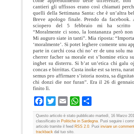
come apprendimento delle differenze, non 
cantieri gli uffissos erano così chiamati per
quelli della Settimana Santa: che è un’altra be
Breve apologo finale. Prendo da facebook. 
sciopero del 5 febbraio mi ha scritto 
“Moralmente ci sono, la lontananza però non
Mi auguro siate in tanti”. Mia riposta: “Importa
‘moralmente’. Si potet leghere comente unu ap
parte in carchi cosa chi no’ er de unu solu m
cherrer facher sa morale est s’homine eticu su
inghet su disterru. Si b’at un’etica chi galu 
concas e birrittas. Custa inoke est sa terra, nara
semus pro affirmare s’istoria nostra, sa dignitat
chi donzi die nor furan”. Era il 26 di gennaio
finito lì.
Facebook
Twitter
Email
WhatsApp
Condividi
Questo articolo è stato pubblicato martedì, 16 Marzo 201
classificato in
Politiche in Sardegna
. Puoi seguire i com
articolo tramite il feed
RSS 2.0
. Puoi
inviare un commen
trackback
dal tuo sito.