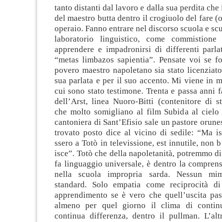
tanto distanti dal lavoro e dalla sua perdita che
del maestro butta dentro il crogiuolo del fare (
operaio. Fanno entrare nel discorso scuola e s
laboratorio linguistico, come commistione 
apprendere e impadronirsi di differenti parla
“metas limbazos sapientia”. Pensate voi se fo
povero maestro napoletano sia stato licenziato 
sua parlata e per il suo accento. Mi viene in m
cui sono stato testimone. Trenta e passa anni 
dell’Arst, linea Nuoro-Bitti (contenitore di s
che molto somigliano al film Subida al cielo 
cantoniera di Sant’Efisio sale un pastore orun
trovato posto dice al vicino di sedile: “Ma ist
ssero a Totò in televissione, est innutile, non 
isce”. Totò che della napoletanità, potremmo di
fa linguaggio universale, è dentro la compren
nella scuola impropria sarda. Nessun mim
standard. Solo empatia come reciprocità di
apprendimento se è vero che quell’uscita pas
almeno per quel giorno il clima di continu
continua differenza, dentro il pullman. L’al