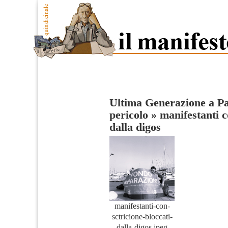
Ultima Generazione a P
pericolo
»
manifestanti c
dalla digos
manifestanti-con-
sctricione-bloccati-
dalla-digos.jpeg