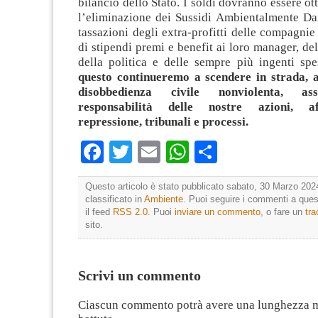
bilancio dello Stato. I soldi dovranno essere ot
l’eliminazione dei Sussidi Ambientalmente Da
tassazioni degli extra-profitti delle compagnie f
di stipendi premi e benefit ai loro manager, de
della politica e delle sempre più ingenti spe
questo continueremo a scendere in strada, a
disobbedienza civile nonviolenta, as
responsabilità delle nostre azioni, a
repressione, tribunali e processi.
Facebook
Twitter
Email
WhatsApp
Condividi
Questo articolo è stato pubblicato sabato, 30 Marzo 2024
classificato in
Ambiente
. Puoi seguire i commenti a quest
il feed
RSS 2.0
. Puoi
inviare un commento
, o fare un
tr
sito.
Scrivi un commento
Ciascun commento potrà avere una lunghezza 