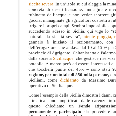
siccità severa
. In un’isola su cui aleggia la mi
concreta di desertificazione, Immaginate inve
rubinetto dell’acqua e non veder scorrere 
goccia; immaginate gli agricoltori costretti a r
irrigare i propri campi. Sembra impossibile eppu
succedendo adesso in Sicilia, qui vige lo “st
naturale da siccità severa”,
niente pioggia, 
gennaio è iniziato il razionamento, con
dell’erogazione che andava dal 10 al 15 % per
provincie di Agrigento, Caltanissetta e Palermo
dalla società
Siciliacque,
che gestisce i servizi
potabile. A marzo però ad essere interessati a
che toccherà punte del 45% – sono stati
9
regione, per un totale di 850 mila persone,
cir
Siciliani, come
dichiarato
da Massimo Burru
operativo di Siciliacque.
Come l’esempio della Sicilia dimostra i danni ca
climatica sono amplificati dalle carenze infra
questo chiediamo un
Fondo Riparazion
permanente e partecipato
da prevedere an