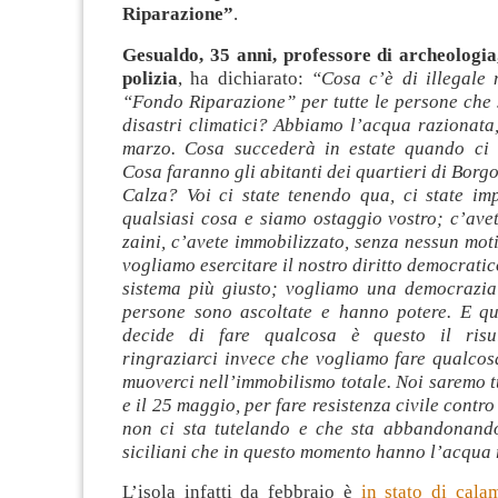
Riparazione”
.
Gesualdo, 35 anni, professore di archeologia
polizia
, ha dichiarato:
“Cosa c’è di illegale 
“Fondo Riparazione” per tutte le persone che
disastri climatici? Abbiamo l’acqua razionata
marzo. Cosa succederà in estate quando ci
Cosa faranno gli abitanti dei quartieri di Borgo
Calza? Voi ci state tenendo qua, ci state im
qualsiasi cosa e siamo ostaggio vostro; c’avet
zaini, c’avete immobilizzato, senza nessun mot
vogliamo esercitare il nostro diritto democratic
sistema più giusto; vogliamo una democrazia 
persone sono ascoltate e hanno potere. E q
decide di fare qualcosa è questo il risul
ringraziarci invece che vogliamo fare qualcos
muoverci nell’immobilismo totale. Noi saremo t
e il 25 maggio, per fare resistenza civile contr
non ci sta tutelando e che sta abbandonand
siciliani che in questo momento hanno l’acqua 
L’isola infatti da febbraio è
in stato di cala