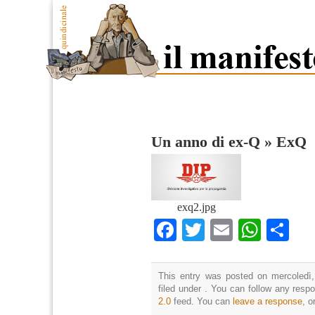
Un anno di ex-Q
»
ExQ
exq2.jpg
Facebook
Twitter
Email
What
Co
This entry was posted on mercoledì,
filed under . You can follow any resp
2.0
feed. You can
leave a response
, o