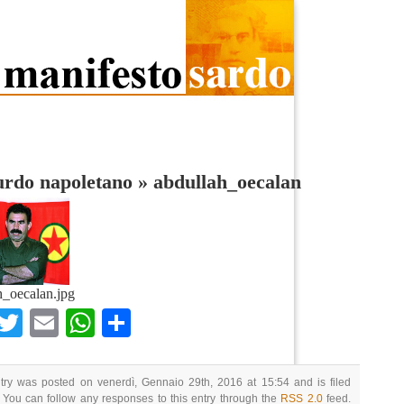
urdo napoletano
»
abdullah_oecalan
h_oecalan.jpg
Facebook
Twitter
Email
WhatsApp
Condividi
try was posted on venerdì, Gennaio 29th, 2016 at 15:54 and is filed
 You can follow any responses to this entry through the
RSS 2.0
feed.