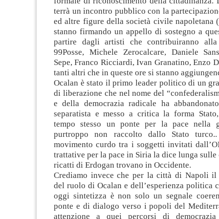
formale di riconoscimento della cittadinanza. L
terrà un incontro pubblico con la partecipazione
ed altre figure della società civile napoletana 
stanno firmando un appello di sostegno a ques
partire dagli artisti che contribuiranno all
99Posse, Michele Zerocalcare, Daniele San
Sepe, Franco Ricciardi, Ivan Granatino, Enzo D
tanti altri che in queste ore si stanno aggiungen
Ocalan è stato il primo leader politico di un 
di liberazione che nel nome del “confederalis
e della democrazia radicale ha abbandonato
separatista e messo a critica la forma Stato,
tempo stesso un ponte per la pace nella gi
purtroppo non raccolto dallo Stato turco..
movimento curdo tra i soggetti invitati dall’
trattative per la pace in Siria la dice lunga sulle
ricatti di Erdogan trovano in Occidente.
Crediamo invece che per la città di Napoli il
del ruolo di Ocalan e dell’esperienza politica c
oggi sintetizza è non solo un segnale coeren
ponte e di dialogo verso i popoli del Mediter
attenzione a quei percorsi di democrazia