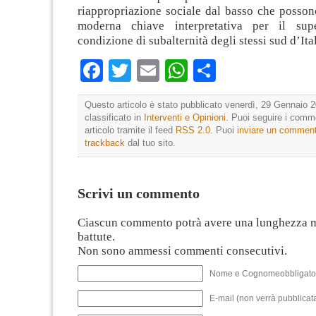
riappropriazione sociale dal basso che posson
moderna chiave interpretativa per il sup
condizione di subalternità degli stessi sud d’Ita
Facebook
Twitter
Email
WhatsApp
Condividi
Questo articolo è stato pubblicato venerdì, 29 Gennaio 2
classificato in
Interventi e Opinioni
. Puoi seguire i comm
articolo tramite il feed
RSS 2.0
. Puoi
inviare un commen
trackback
dal tuo sito.
Scrivi un commento
Ciascun commento potrà avere una lunghezza 
battute.
Non sono ammessi commenti consecutivi.
Nome e Cognomeobbligato
E-mail (non verrà pubblicata