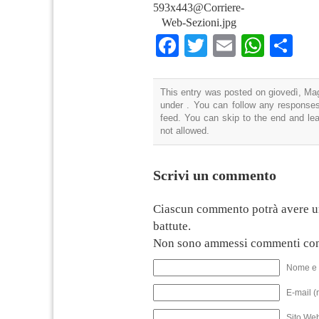
593x443@Corriere-
Web-Sezioni.jpg
Facebook
Twitter
Email
What
Co
This entry was posted on giovedì, Mag
under . You can follow any responses
feed. You can skip to the end and lea
not allowed.
Scrivi un commento
Ciascun commento potrà avere u
battute.
Non sono ammessi commenti con
Nome e 
E-mail (
Sito We