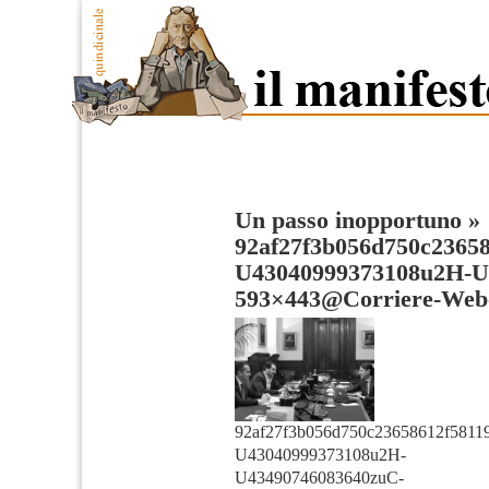
Un passo inopportuno
»
92af27f3b056d750c23658
U43040999373108u2H-U
593×443@Corriere-Web-
92af27f3b056d750c23658612f5811
U43040999373108u2H-
U43490746083640zuC-