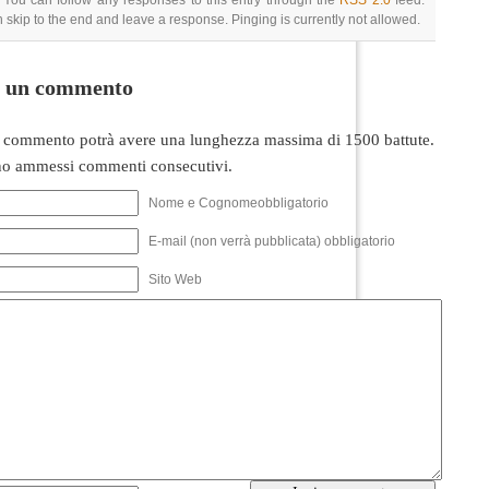
 You can follow any responses to this entry through the
RSS 2.0
feed.
 skip to the end and leave a response. Pinging is currently not allowed.
i un commento
 commento potrà avere una lunghezza massima di 1500 battute.
o ammessi commenti consecutivi.
Nome e Cognomeobbligatorio
E-mail (non verrà pubblicata) obbligatorio
Sito Web