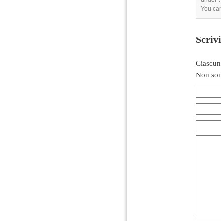
under .
You can
Scriv
Ciascun
Non son