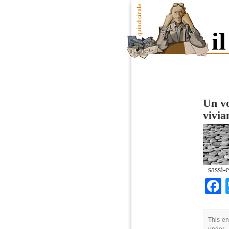
Un vo
vivi
sassi-
This en