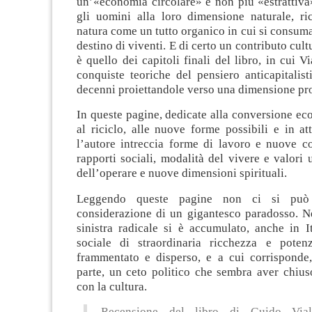
un’«economia circ
olare» e non piu
̀ «
estrattiv
gli uomini alla loro dimensione naturale, ri
natura come un tutto organico in cui si consuma
destino di viventi. E di certo un contributo cul
è quello dei capitol
i finali del libro, in cui 
conquiste teoriche del pensiero anticapitalist
decenni proiettandole verso una dimensione pro
In queste pagine, dedicate alla conversione ecol
al riciclo, alle nuove form
e possibili e in a
l’autore intreccia forme di lavoro e nuove co
rapporti sociali, modalità del vivere e valori 
dell’operare e nuove dimensioni spirituali.
Leggendo queste pagine non ci si può s
considerazione di un gigantesco paradosso. Ne
sinistra radicale si è accumulato, anche in I
sociale di straordinaria ricchezza e poten
frammentato e disperso, e a cui corrisponde,
parte, un cet
o politico che sembra aver chius
con la cultura.
Recensione del libro di Guido Vi