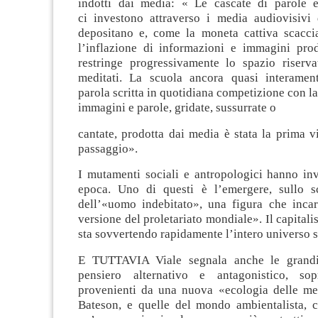
indotti dai media:
«
Le cascate di parole 
ci
investono attraverso i media audiovisivi d
depositano e, come la moneta cattiva scacci
l’inflazione di informazioni e immagini pro
restringe progressivamente lo spazio riserva
meditati. La scuola
ancora quasi interament
parola scritta in quotidiana competizione con la
immagini e parole, gridate, sussurrate o
cantate, prodotta dai media è stata la prima v
passaggio».
I mutamenti sociali e antropologici
hanno inve
epoca. Uno di questi è l’emergere, sullo sc
dell’«uomo indebitato», una figura che inc
versione del proletariato mondiale». Il capitali
sta sovvertendo rapidamente l’intero universo
s
E TUTTAVIA Viale segnala anche le grandi
pensiero alternativo e antagonistico, sopr
provenienti da una nuova
«
ecologia delle me
Bateson, e quelle del mondo ambientalista,