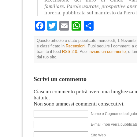
familiare
.
Parole usurate, prospettive aper
libreria, pubblicata sul manifesto da Piero
Facebook
Twitter
Email
WhatsApp
Condividi
Questo articolo è stato pubblicato mercoledì, 1 Novembr
e classificato in
Recensioni
. Puoi seguire i commenti a q
tramite il feed
RSS 2.0
. Puoi
inviare un commento
, o fa
dal tuo sito.
Scrivi un commento
Ciascun commento potrà avere una lunghezza 
battute.
Non sono ammessi commenti consecutivi.
Nome e Cognomeobbligato
E-mail (non verrà pubblicata
Sito Web