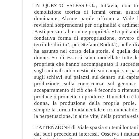
IN QUESTO
«
SLESSICO
», tut
tavia, non tr
demolizione teorica di lemmi ormai usurat
dominante. Alcune parole offrono a Viale l’
revisioni sorprendenti per originalità e ardimen
Basti pensare al termine proprietà:
«
La più
anti
fondativa forma di appropriazione, ovvero di 
terribile diritto’, per Stefano Rodotà), nelle 
ha assunto nel corso della storia, è quella de
donne. Su di essa si sono modellate tutte l
e
proprietà che hanno accompagnato il succedersi
sugli animali addomesticati, sui campi, sui pasc
sugli schiavi, sui palazzi, sul denaro, sul capit
produzione, sulla conoscenza, sul genoma
accaparramento di ciò che è fecondo o ritenuto 
produce o promette di produrre. Il modello è la
donna, la produzione della propria prole, 
sempre la forma fondamentale e irrinunciabile 
la perpetuazione, in altre vite, della propria esi
L’ATTENZIONE di Viale spazia su temi lontani 
dai suoi precedenti interessi. Osserva i mutam