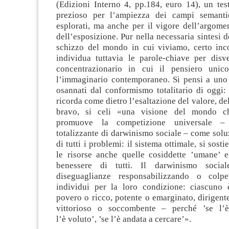
(Edizioni Interno 4, pp.184, euro 14), un tes
prezioso per l’ampiezza dei campi semantic
esplorati, ma anche per il vigore dell’argomen
dell’esposizione. Pur nella necessaria sintesi 
s
chizzo del mondo in cui viviamo, certo inc
individua tuttavia le parole-chiave per disve
concentrazionario in cui il pensiero unico
l’immaginario contemporaneo. Si pensi a uno d
osannati dal confor
mismo totalitario di oggi: 
ricorda come dietro l’esaltazione del valore, del
bravo, si celi
«
una visione del mondo ch
promuove la competizione universale –
totalizzante di darwinismo sociale – co
me solu
di tutti i problemi: il sistema ottimale, si sosti
le risorse anche quelle cosiddette ’
umane
’ 
benessere di tutti. Il darwinismo social
diseguaglianze responsabilizzando o colpe
individui per la loro condizione: ciascuno e
povero o ricco, potente o emarginato, dirigent
vittorioso o soccombente – perché ’se l’è
l’è
voluto
’, ’se l’è andata a cercare’».