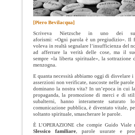
[Piero Bevilacqua]
Scriveva Nietzsche in uno dei suo
aforismi:
«
Ogni
parola è un pregiudizio». Il 
voleva in realtà segnalare l’insufficienza del 
ad afferrare la verità delle cose, ma il s
sempre
«la liberta
spirituale», la sottrazione 
menzogna.
E quanta
necessità abbiamo oggi di disvelare i
asserzioni non verificate, nascoste nelle parole
dominano la nostra vita? In un’epoca in cui la 
propaganda, la promozione di merci e di stili
subalterni
, hanno interamente saturato l
comunicazione pubblica, è diventato vitale, per
soltanto spirituale, smascherare le parole.
È L’OPERAZIONE che compie Guido Viale n
Slessico familiare
, parole usurate e pros