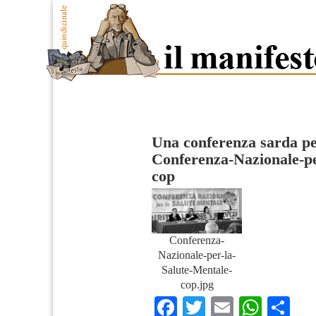
Una conferenza sarda pe
Conferenza-Nazionale-pe
cop
Conferenza-
Nazionale-per-la-
Salute-Mentale-
cop.jpg
Facebook
Twitter
Email
What
Co