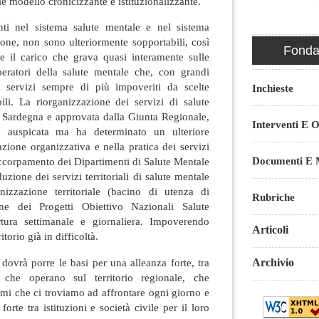
le modello cronicizzante e istituzionalizzante.
enti nel sistema salute mentale e nel sistema
gione, non sono ulteriormente sopportabili, così
Fondaz
 il carico che grava quasi interamente sulle
eratori della salute mentale che, con grandi
ti servizi sempre di più impoveriti da scelte
Inchieste
ili. La riorganizzazione dei servizi di salute
S Sardegna e approvata dalla Giunta Regionale,
Interventi E O
e auspicata ma ha determinato un ulteriore
zione organizzativa e nella pratica dei servizi
Documenti E M
accorpamento dei Dipartimenti di Salute Mentale
duzione dei servizi territoriali di salute mentale
nizzazione territoriale (bacino di utenza di
Rubriche
one dei Progetti Obiettivo Nazionali Salute
rtura settimanale e giornaliera. Impoverendo
Articoli
itorio già in difficoltà.
dovrà porre le basi per una alleanza forte, tra
Archivio
li che operano sul territorio regionale, che
mi che ci troviamo ad affrontare ogni giorno e
orte tra istituzioni e società civile per il loro