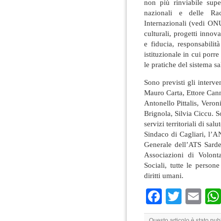
non più rinviabile sup
nazionali e delle Ra
Internazionali (vedi ON
culturali, progetti innovat
e fiducia, responsabilit
istituzionale in cui porre
le pratiche del sistema s
Sono previsti gli interv
Mauro Carta, Ettore Can
Antonello Pittalis, Vero
Brignola, Silvia Ciccu. So
servizi territoriali di sa
Sindaco di Cagliari, l’A
Generale dell’ATS Sarde
Associazioni di Volont
Sociali, tutte le person
diritti umani.
Faceboo
Twitte
Em
Questo articolo è stato pu