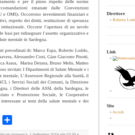
eramento e per il pieno rispetto delle norme
ccomandazioni emanate dalle Convenzioni
Direttore
U e OMS). Occorrono investimenti finanziari e
ivi, rispetto dei diritti, restituzione di speranza
Roberto Lod
à istituzionale. Occorre l’apertura di un tavolo
 le basi per ridisegnare l’assetto organizzativo e
alute mentale in Sardegna.
enti preordinati di: Marco Espa, Roberto Loddo,
Link
navera, Alessandro Coni, Gian Giacomo Pisotti,
nica Asara, Marisa Deiana, Bruno Melis, Matteo
no invitati: I Dipartimenti di Salute Mentale e i
lute mentale, L’Assessore Regionale alla Sanità, il
NCI, i Servizi Sociali dei Comuni, la Direzione
gna, i Direttori delle ASSL della Sardegna, le
ariato e Promozione Sociale, le Cooperative
e interessate ai temi della salute mentale e dei
Sito
Accedi
k
r
ail
WhatsApp
Condividi
bblicato domenica, 1 Settembre 2019 alle 03:30 e