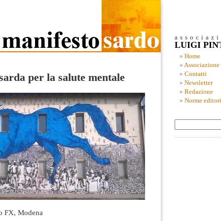
associaz
LUIGI PI
Home
Associazione
Contatti
arda per la salute mentale
Newsletter
Redazione
Norme editori
vo FX, Modena