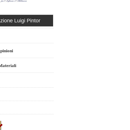
ione Luigi Pintor
pinioni
ateriali