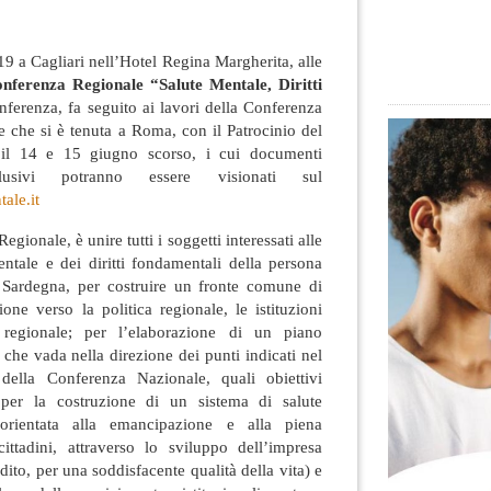
9 a Cagliari nell’Hotel Regina Margherita, alle
nferenza Regionale “Salute Mentale, Diritti
nferenza, fa seguito ai lavori della Conferenza
 che si è tenuta a Roma, con il Patrocinio del
, il 14 e 15 giugno scorso, i cui documenti
lusivi potranno essere visionati sul
ale.it
ionale, è unire tutti i soggetti interessati alle
entale e dei diritti fondamentali della persona
Sardegna, per costruire un fronte comune di
one verso la politica regionale, le istituzioni
 regionale; per l’elaborazione di un piano
 che vada nella direzione dei punti indicati nel
ella Conferenza Nazionale, quali obiettivi
i per la costruzione di un sistema di salute
rientata alla emancipazione e alla piena
cittadini, attraverso lo sviluppo dell’impresa
dito, per una soddisfacente qualità della vita) e