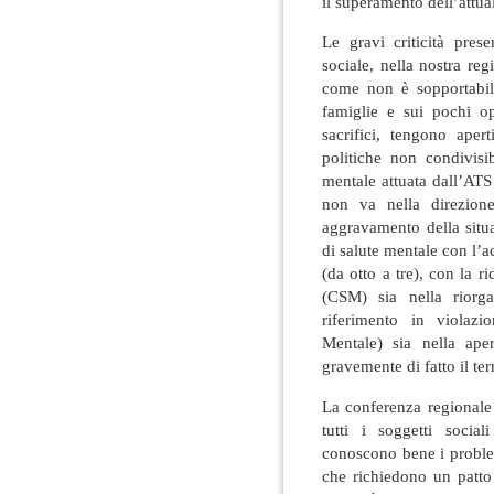
il superamento dell’attua
Le gravi criticità pres
sociale, nella nostra re
come non è sopportabile
famiglie e sui pochi op
sacrifici, tengono aper
politiche non condivisib
mentale attuata dall’AT
non va nella direzion
aggravamento della situa
di salute mentale con l’
(da otto a tre), con la ri
(CSM) sia nella riorga
riferimento in violazi
Mentale) sia nella ape
gravemente di fatto il terr
La conferenza regionale 
tutti i soggetti socia
conoscono bene i proble
che richiedono un patto f