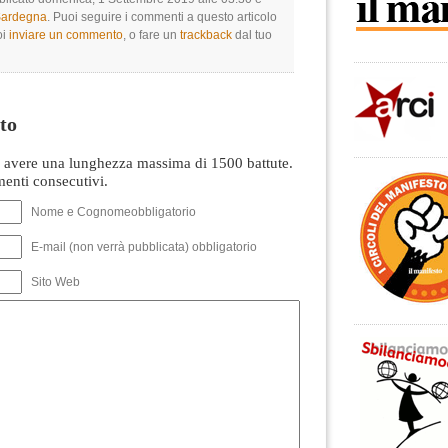
 Sardegna
. Puoi seguire i commenti a questo articolo
oi
inviare un commento
, o fare un
trackback
dal tuo
to
avere una lunghezza massima di 1500 battute.
nti consecutivi.
Nome e Cognomeobbligatorio
E-mail (non verrà pubblicata) obbligatorio
Sito Web