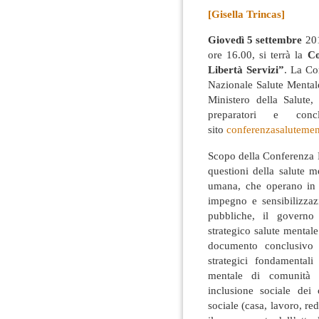
[Gisella Trincas]
Giovedì 5 settembre
201
ore 16.00, si terrà la
Co
Libertà Servizi”
. La Co
Nazionale Salute Mentale
Ministero della Salute
preparatori e conc
sito
conferenzasalutement
Scopo della Conferenza Reg
questioni della salute m
umana, che operano in 
impegno e sensibilizzazi
pubbliche, il governo
strategico salute mentale
documento conclusivo d
strategici fondamental
mentale di comunità o
inclusione sociale dei 
sociale (casa, lavoro, red