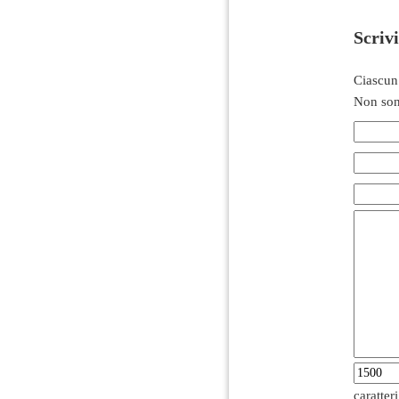
Scriv
Ciascun
Non son
caratter