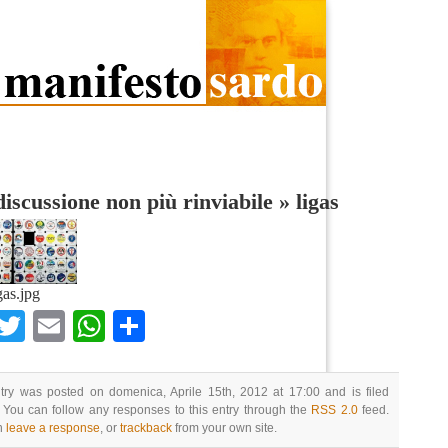
iscussione non più rinviabile
»
ligas
gas.jpg
Facebook
Twitter
Email
WhatsApp
Condividi
try was posted on domenica, Aprile 15th, 2012 at 17:00 and is filed
 You can follow any responses to this entry through the
RSS 2.0
feed.
n
leave a response
, or
trackback
from your own site.