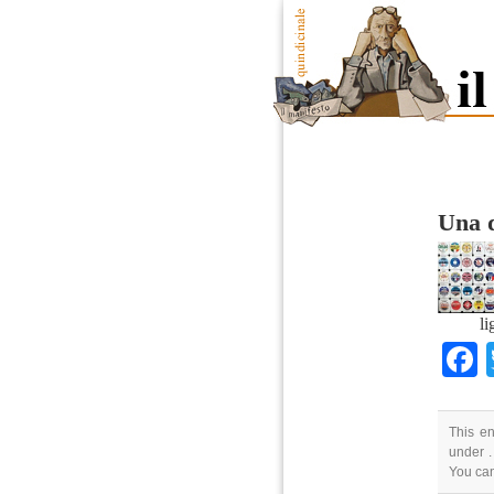
Una d
li
This en
under .
You ca