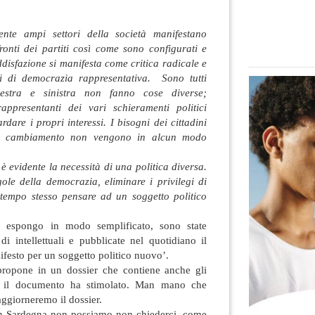
nte ampi settori della società manifestano
ronti dei partiti così come sono configurati e
ddisfazione si manifesta come critica radicale e
uti di democrazia rappresentativa. Sono tutti
destra e sinistra non fanno cose diverse;
appresentanti dei vari schieramenti politici
dare i propri interessi. I bisogni dei cittadini
 cambiamento non vengono in alcun modo
è evidente la necessità di una politica diversa.
ole della democrazia, eliminare i privilegi di
 tempo stesso pensare ad un soggetto politico
e espongo in modo semplificato, sono state
i intellettuali e pubblicate nel quotidiano il
ifesto per un soggetto politico nuovo’.
propone in un dossier che contiene anche gli
he il documento ha stimolato. Man mano che
 aggiorneremo il dossier.
in Sardegna non possiamo non chiederci, come