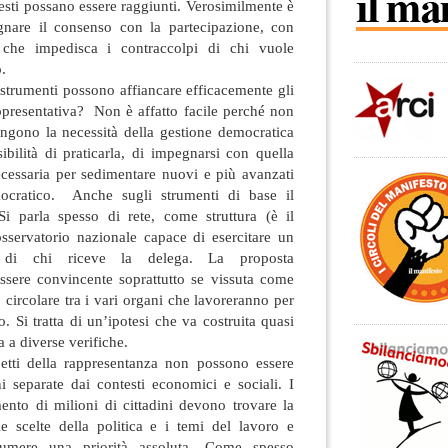
hiesti possano essere raggiunti. Verosimilmente è
gnare il consenso con la partecipazione, con
 che impedisca i contraccolpi di chi vuole
.
i strumenti possono affiancare efficacemente gli
appresentativa? Non è affatto facile perché non
ngono la necessità della gestione democratica
bilità di praticarla, di impegnarsi con quella
cessaria per sedimentare nuovi e più avanzati
emocratico. Anche sugli strumenti di base il
i parla spesso di rete, come struttura (è il
osservatorio nazionale capace di esercitare un
to di chi riceve la delega. La proposta
essere convincente soprattutto se vissuta come
 circolare tra i vari organi che lavoreranno per
o. Si tratta di un’ipotesi che va costruita quasi
 a diverse verifiche.
etti della rappresentanza non possono essere
i separate dai contesti economici e sociali. I
ento di milioni di cittadini devono trovare la
e scelte della politica e i temi del lavoro e
sumere una priorità assoluta. Come spesso