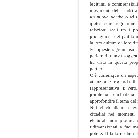
legittimi e comprensibil
movimenti della sinistra
un nuovo partito
o ad
ipotesi sono regolarmen
relazioni reali tra i 
protagonisti del partito 
la loro cultura e i loro diri
Per queste ragioni risul
parlare di nuova soggetti
ha visto in questa pro
partito.
C’è comunque un aspett
attenzione: riguarda il
rappresentativa. È vero
problema principale su 
approfondire il tema del
Noi ci chiediamo spess
cittadini nei momenti 
elettorali non produca
ridimensionati e facilme
potere. Il fatto è che i