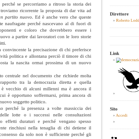
i perché se percorriamo a ritroso la storia dei
 troviamo ricorrente la proposta di dar vita ad
Direttore
un partito nuovo
. Ed è anche vero che queste
Roberto Lod
te naufragate perché nascevano al di fuori di
proponenti e coloro che dovrebbero essere i
nuovo a partire dai lavoratori con le loro storie
tti.
ta convincente la precisazione di chi preferisce
Link
vità politica e allontana perciò il timore di chi
posta la nascita ormai prossima di un nuovo
o centrale nel documento che richiede molta
 rapporto tra la democrazia diretta e quella
, è vecchio di alcuni millenni ma è ancora il
cui è opportuno soffermarsi, prima ancora di
 nuovo soggetto politico.
o perché la presenza a volte massiccia dei
Sito
delle lotte o i successi nelle consultazioni
Accedi
no effetti duraturi e perché vengano spesso
nte rinchiusi nella tenaglia di chi detiene il
l consenso da solo non è sufficiente perché gli