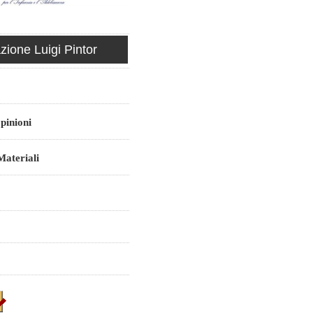
ione Luigi Pintor
pinioni
ateriali