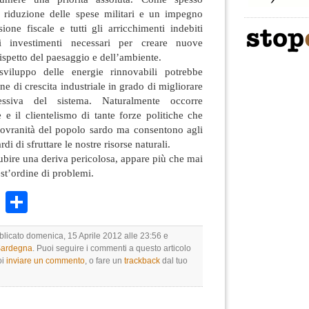
a riduzione delle spese militari e un impegno
sione fiscale e tutti gli arricchimenti indebiti
li investimenti necessari per creare nuove
rispetto del paesaggio e dell’ambiente.
sviluppo delle energie rinnovabili potrebbe
e di crescita industriale in grado di migliorare
essiva del sistema. Naturalmente occorre
e e il clientelismo di tante forze politiche che
sovranità del popolo sardo ma consentono agli
di di sfruttare le nostre risorse naturali.
bire una deriva pericolosa, appare più che mai
st’ordine di problemi.
k
r
ail
WhatsApp
Condividi
bblicato domenica, 15 Aprile 2012 alle 23:56 e
 Sardegna
. Puoi seguire i commenti a questo articolo
oi
inviare un commento
, o fare un
trackback
dal tuo