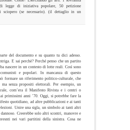
azionale. Come? Esercitando gli artt. 1 sovranità
i legge di iniziativa popolare, 50 petizione
 sciopero (se necessario). (il dettaglio in un
arte del documento e su quanto tu dici adesso.
ntriga. E sai perchè? Perché penso che un partito
ba nascere in un contesto di lotte reali. Così sono
i, comunisti e popolari. In mancanza di questo
uò formare un riferimento politico-culturale, che
, ma senza propositi elettorali. Per esempio, un
rale, com’era il Manifesto Rivista e i centri o
e ai primissimi anni ’70. Oggi, si potrebbe fare la
ifesto quotidiano, ad altre pubblicazioni e ai tanti
elezioni. Unire una sigla, un simbolo ai tanti altri
a dannoso. Creerebbe solo altri scontri, manovre e
resnti nei vari partitini della sinistra. Cosa ne