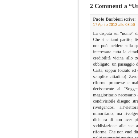
2 Commenti a “Una
Paolo Barbieri
scrive:
17 Aprile 2012 alle 08:56
La disputa sul “nome” d
Che si chiami partito, li
non può incidere sulla qu
interessare tutta la cit
credibilità vicina allo
obbligato, un passaggio d
Carta, seppur forzato ed 
semplice cittadino). Zero
riforme promesse e mai
decisamente al “Sogge
maggioritario necessario
condivisibile disegno st
rivolgendosi all’elett
minoritario, ma rivolge
dichiara di non aver pi
soddisfazione alle sue 
riforme. Che non vuol dir