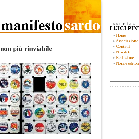
associaz
LUIGI PI
Home
Associazione
Contatti
non più rinviabile
Newsletter
Redazione
Norme editori