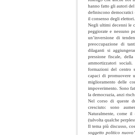
hanno fatto gli autori del
definiscono democratici 
il consenso degli elettori.
Negli ultimi decenni le
peggiorate e nessuno pe
un’inversione di tenden
preoccupazione di tanti
dilaganti si aggiunger
pressione fiscale, dell
ammortizzatori social
formazioni del centro 
capaci di promuovere 
miglioramento delle con
impoverimento. Sono fat
la democrazia, anzi risch
Nel corso di queste du
cresciuto: sono aumen
Naturalmente, come il 
(talvolta qualche perples
Il tema più discusso, co
soggetto politico nuovo’