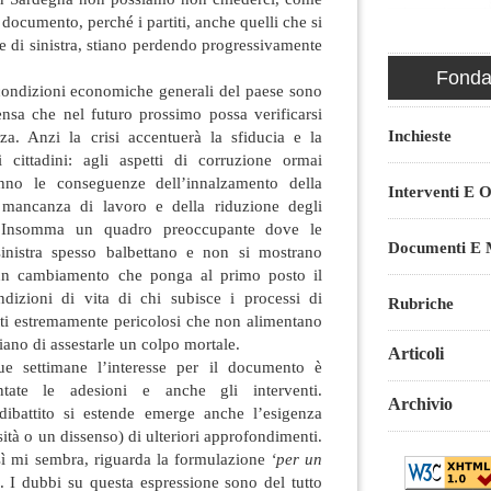
 documento, perché i partiti, anche quelli che si
e di sinistra, stiano perdendo progressivamente
Fondaz
 condizioni economiche generali del paese sono
nsa che nel futuro prossimo possa verificarsi
Inchieste
za. Anzi la crisi accentuerà la sfiducia e la
 cittadini: agli aspetti di corruzione ormai
anno le conseguenze dell’innalzamento della
Interventi E O
a mancanza di lavoro e della riduzione degli
i. Insomma un quadro preoccupante dove le
Documenti E M
sinistra spesso balbettano e non si mostrano
un cambiamento che ponga al primo posto il
dizioni di vita di chi subisce i processi di
Rubriche
ti estremamente pericolosi che non alimentano
iano di assestarle un colpo mortale.
Articoli
e settimane l’interesse per il documento è
tate le adesioni e anche gli interventi.
Archivio
dibattito si estende emerge anche l’esigenza
sità o un dissenso) di ulteriori approfondimenti.
sì mi sembra, riguarda la formulazione
‘per un
. I dubbi su questa espressione sono del tutto