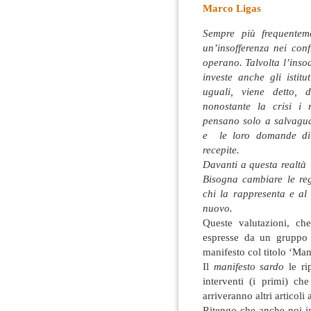
Marco Ligas
Sempre più frequenteme
un’insofferenza nei conf
operano. Talvolta l’inso
investe anche gli istit
uguali, viene detto, 
nonostante la crisi i r
pensano solo a salvaguar
e le loro domande di
recepite.
Davanti a questa realtà 
Bisogna cambiare le reg
chi la rappresenta e al
nuovo.
Queste valutazioni, ch
espresse da un gruppo d
manifesto col titolo ‘Man
Il
manifesto sardo
le ri
interventi (i primi) c
arriveranno altri articoli
Ritengo che anche noi 