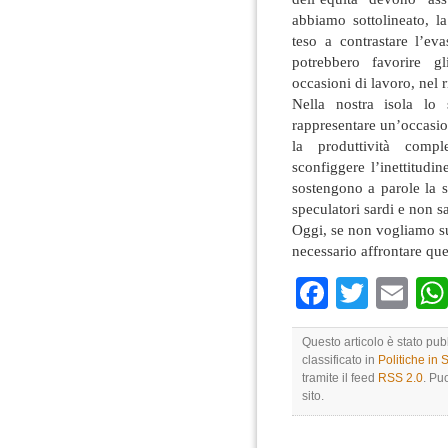
abbiamo sottolineato, l
teso a contrastare l’eva
potrebbero favorire g
occasioni di lavoro, nel 
Nella nostra isola lo 
rappresentare un’occasion
la produttività compl
sconfiggere l’inettitudin
sostengono a parole la 
speculatori sardi e non sar
Oggi, se non vogliamo su
necessario affrontare que
Faceboo
Twitte
Em
Questo articolo è stato pu
classificato in
Politiche in
tramite il feed
RSS 2.0
. Pu
sito.