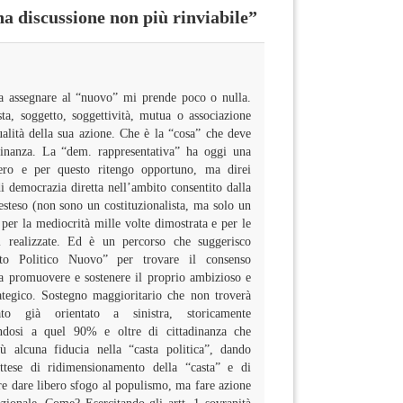
 discussione non più rinviabile”
a assegnare al “nuovo” mi prende poco o nulla.
sta, soggetto, soggettività, mutua o associazione
alità della sua azione. Che è la “cosa” che deve
tadinanza. La “dem. rappresentativa” ha oggi una
 zero e per questo ritengo opportuno, ma direi
i democrazia diretta nell’ambito consentito dalla
esteso (non sono un costituzionalista, ma solo un
 per la mediocrità mille volte dimostrata e per le
 realizzate. Ed è un percorso che suggerisco
tto Politico Nuovo” per trovare il consenso
 a promuovere e sostenere il proprio ambizioso e
rategico. Sostegno maggioritario che non troverà
orato già orientato a sinistra, storicamente
ndosi a quel 90% e oltre di cittadinanza che
ù alcuna fiducia nella “casta politica”, dando
attese di ridimensionamento della “casta” e di
e dare libero sfogo al populismo, ma fare azione