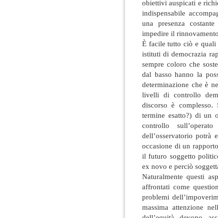
obiettivi auspicati e ric
indispensabile accompa
una presenza costante
impedire il rinnovamento
È facile tutto ciò e qual
istituti di democrazia r
sempre coloro che soste
dal basso hanno la possi
determinazione che è ne
livelli di controllo d
discorso è complesso. S
termine esatto?) di un 
controllo sull’opera
dell’osservatorio potrà 
occasione di un rapporto
il futuro soggetto politic
ex novo e perciò soggetta
Naturalmente questi asp
affrontati come question
problemi dell’impoverim
massima attenzione nell
dell’equità devono as