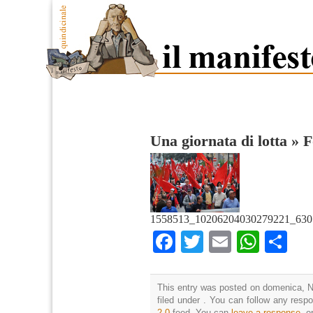
Una giornata di lotta
»
F
1558513_10206204030279221_630
Facebook
Twitter
Email
What
Co
This entry was posted on domenica, N
filed under . You can follow any resp
2.0
feed. You can
leave a response
, o