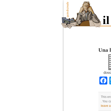
Una l
doss
This en
. You c
leave 