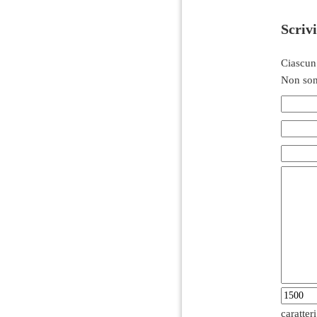
Scriv
Ciascun
Non son
caratter