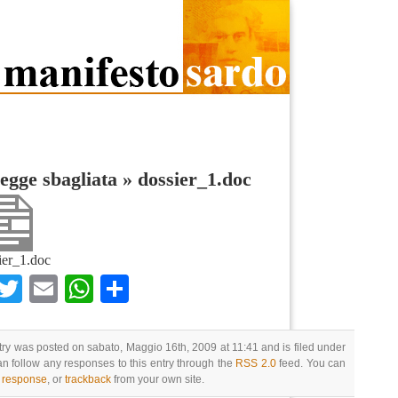
egge sbagliata
»
dossier_1.doc
ier_1.doc
Facebook
Twitter
Email
WhatsApp
Condividi
try was posted on sabato, Maggio 16th, 2009 at 11:41 and is filed under
an follow any responses to this entry through the
RSS 2.0
feed. You can
a response
, or
trackback
from your own site.