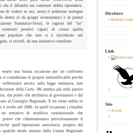
o che il dibattito sui contenuti debba riprendere.
so di vedere se ora, senza il poderoso sostegno
Direttore
alle destre (e da gruppi econonomici e di potere
Roberto Lod
icazione Statutaria=Soru), le ragioni del “no”
 contenuti positivi capaci di creare quella
resse popolare che non si è riscontrato nel
ne, si ricordi, da una iniziativa consiliare.
Link
 essere una buona occasione per un confronto
on si considerano le proprie immodificabili perché
 soffermarsi ancora sulla legge statutaria, non
decisione della Corte. Mi sembra più utile partire
aria, dai poteri che attribuiva al governatore e dal
rvato al Consiglio Regionale. E mi viene subito in
Sito
 è svolto nel 2006. In quell’occasione i cittadini
Accedi
 un tentativo di modifica costituzionale che
n potere che ridimensionava pericolosamente il
rché quell’ispirazione autoritaria, propria del
in qualche modo assunta dalla Giunta Regionale