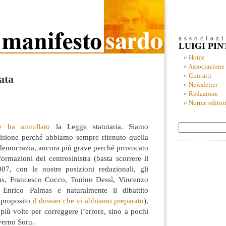
associaz
LUIGI PI
Home
Associazione
Contatti
ata
Newsletter
Redazione
Norme editori
e ha annullato
la Legge statutaria. Siamo
ecisione perché abbiamo sempre ritenuto quella
 democrazia, ancora più grave perché provocato
formazioni
del centrosinistra (basta scorrere il
07, con le nostre posizioni redazionali, gli
gas, Francesco Cocco, Tonino Dessì, Vincenzo
 Enrico Palmas e naturalmente il dibattito
 proposito
il dossier che vi abbiamo preparato
),
 più volte per correggere l’errore, sino a pochi
verno Soru.