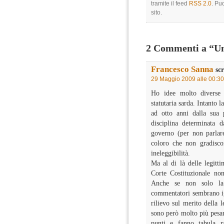
tramite il feed
RSS 2.0
. Pu
sito.
2 Commenti a “Un
Francesco Sanna
scr
29 Maggio 2009 alle 00:30
Ho idee molto diverse d
statutaria sarda. Intanto l
ad otto anni dalla sua 
disciplina determinata 
governo (per non parlare
coloro che non gradisco
ineleggibilità.
Ma al di là delle legitti
Corte Costituzionale non
Anche se non solo la 
commentatori sembrano ign
rilievo sul merito della 
sono però molto più pesant
punti e fanno tabula r