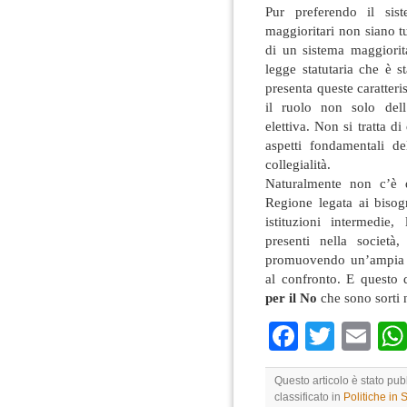
Pur preferendo il sis
maggioritari non siano tu
di un sistema maggiorit
legge statutaria che è 
presenta queste caratter
il ruolo non solo del
elettiva. Non si tratta d
aspetti fondamentali de
collegialità.
Naturalmente non c’è d
Regione legata ai bisog
istituzioni intermedie,
presenti nella società
promuovendo un’ampia par
al confronto. E questo 
per il No
che sono sorti 
Faceboo
Twitte
Em
Questo articolo è stato pu
classificato in
Politiche in