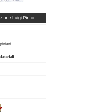
ione Luigi Pintor
pinioni
ateriali