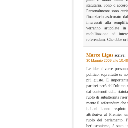
statutaria. Sono d’accord
Personalmente sono curio
finanziario assicurato d
interessati alla semplif
verranno articolate in
mobilitazione ed inte
referendum. Che ebbe origi
Marco Ligas
scrive:
30 Maggio 2009 alle 10:48
Le idee diverse possono
politico, soprattutto se n
più giuste. È importante
partirei però dall’ultima 
dai contenuti della statut
ruolo di subalternità rise
mente il referendum che si
italiani hanno respinto
attribuiva al Premier u
ruolo del parlamento. Pe
berlusconismo, è stata 