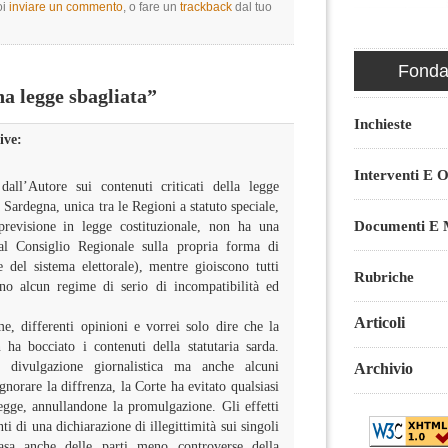
oi
inviare un commento
, o fare un
trackback
dal tuo
Fondaz
a legge sbagliata”
Inchieste
ive:
Interventi E O
all’Autore sui contenuti criticati della legge
a Sardegna, unica tra le Regioni a statuto speciale,
Documenti E M
previsione in legge costituzionale, non ha una
dal Consiglio Regionale sulla propria forma di
 del sistema elettorale), mentre gioiscono tutti
Rubriche
no alcun regime di serio di incompatibilità ed
Articoli
me, differenti opinioni e vorrei solo dire che la
 ha bocciato i contenuti della statutaria sarda.
divulgazione giornalistica ma anche alcuni
Archivio
orare la diffrenza, la Corte ha evitato qualsiasi
legge, annullandone la promulgazione. Gli effetti
i di una dichiarazione di illegittimità sui singoli
asa anche delle parti meno controverse della