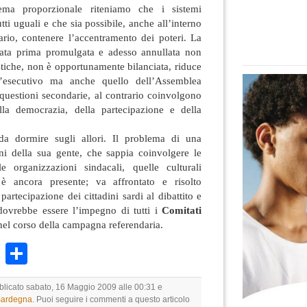
tema proporzionale riteniamo che i sistemi
tti uguali e che sia possibile, anche all’interno
ario, contenere l’accentramento dei poteri. La
stata prima promulgata e adesso annullata non
istiche, non è opportunamente bilanciata, riduce
l’esecutivo ma anche quello dell’Assemblea
i questioni secondarie, al contrario coinvolgono
lla democrazia, della partecipazione e della
a dormire sugli allori. Il problema di una
ni della sua gente, che sappia coinvolgere le
 le organizzazioni sindacali, quelle culturali
, è ancora presente; va affrontato e risolto
tecipazione dei cittadini sardi al dibattito e
dovrebbe essere l’impegno di tutti i
Comitati
nel corso della campagna referendaria.
k
r
ail
WhatsApp
Condividi
bblicato sabato, 16 Maggio 2009 alle 00:31 e
 Sardegna
. Puoi seguire i commenti a questo articolo