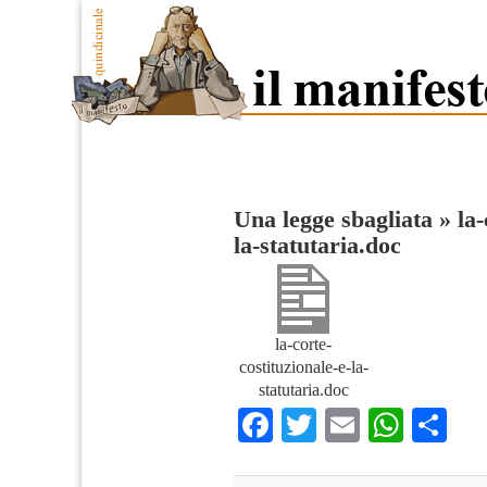
Una legge sbagliata
»
la-
la-statutaria.doc
la-corte-
costituzionale-e-la-
statutaria.doc
Facebook
Twitter
Email
What
Co