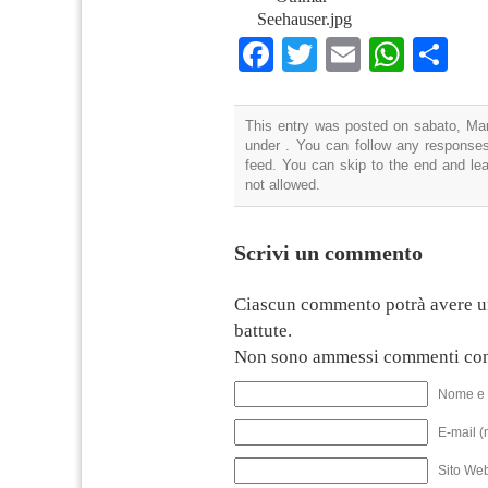
Seehauser.jpg
Facebook
Twitter
Email
What
Co
This entry was posted on sabato, Mar
under . You can follow any responses
feed. You can skip to the end and lea
not allowed.
Scrivi un commento
Ciascun commento potrà avere u
battute.
Non sono ammessi commenti con
Nome e 
E-mail (
Sito We