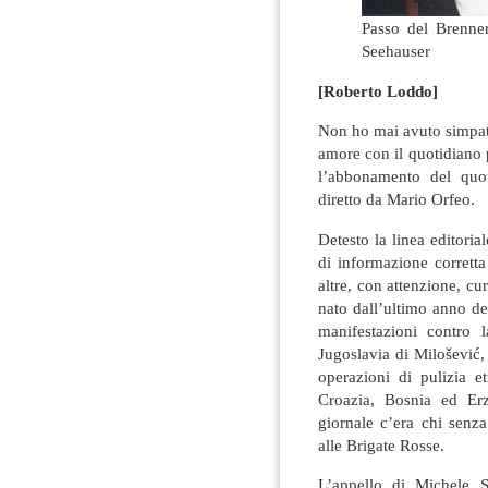
Passo del Brenne
Seehauser
[Roberto Loddo]
Non ho mai avuto simpati
amore con il quotidiano 
l’abbonamento del quo
diretto da Mario Orfeo.
Detesto la linea editori
di informazione corrett
altre, con attenzione, cu
nato dall’ultimo anno d
manifestazioni contro 
Jugoslavia di Milošević,
operazioni di pulizia e
Croazia, Bosnia ed Er
giornale c’era chi senza
alle Brigate Rosse.
L’appello di Michele 