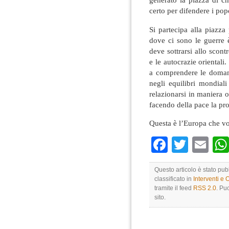
certo per difendere i popo
Si partecipa alla piazza
dove ci sono le guerre è
deve sottrarsi allo scont
e le autocrazie oriental
a comprendere le domand
negli equilibri mondial
relazionarsi in maniera 
facendo della pace la pros
Questa è l’Europa che v
Faceboo
Twitte
Em
Questo articolo è stato pu
classificato in
Interventi e 
tramite il feed
RSS 2.0
. Pu
sito.