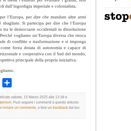
li dall’ingordigia imperiale e colonialista.
 per l’Europa, per dire che mandare altre armi
 sbagliato. Si partecipa per dire che l’Europa
ro tra le democrazie occidentali in dissoluzione
i. Perché vogliamo un’Europa diversa che riesca
e di conflitto e trasformazione e si imponga
i come forza dotata di autonomia e capace di
orizzontale e cooperativa con il Sud del mondo,
pettiva principale della propria iniziativa.
ogliamo.
k
r
ail
WhatsApp
Condividi
bblicato sabato, 15 Marzo 2025 alle 13:38 e
Opinioni
. Puoi seguire i commenti a questo articolo
oi
inviare un commento
, o fare un
trackback
dal tuo