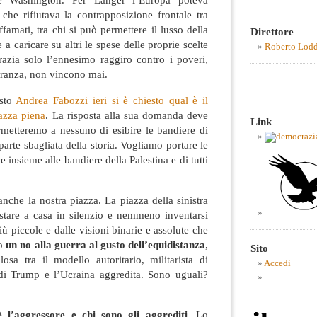
che rifiutava la contrapposizione frontale tra
ffamati, tra chi si può permettere il lusso della
Direttore
a caricare su altri le spese delle proprie scelte
Roberto Lod
azia solo l’ennesimo raggiro contro i poveri,
ranza, non vincono mai.
esto
Andrea Fabozzi ieri si è chiesto qual è il
iazza piena
. La risposta alla sua domanda deve
Link
rmetteremo a nessuno di esibire le bandiere di
parte sbagliata della storia. Vogliamo portare le
 insieme alle bandiere della Palestina e di tutti
anche la nostra piazza. La piazza della sinistra
tare a casa in silenzio e nemmeno inventarsi
ù piccole e dalle visioni binarie e assolute che
lo
un no alla guerra al gusto dell’equidistanza
,
Sito
osa tra il modello autoritario, militarista di
Accedi
 di Trump e l’Ucraina aggredita. Sono uguali?
 l’aggressore e chi sono gli aggrediti.
Lo