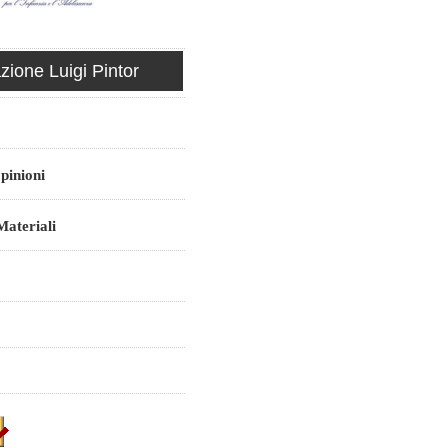
ione Luigi Pintor
pinioni
ateriali