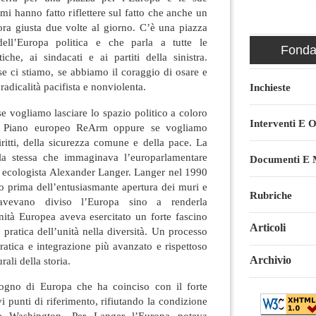
mi hanno fatto riflettere sul fatto che anche un
ora giusta due volte al giorno. C’è una piazza
dell’Europa politica e che parla a tutte le
Fondaz
che, ai sindacati e ai partiti della sinistra.
se ci stiamo, se abbiamo il coraggio di osare e
radicalità pacifista e nonviolenta.
Inchieste
se vogliamo lasciare lo spazio politico a coloro
Interventi E O
l Piano europeo ReArm oppure se vogliamo
iritti, della sicurezza comune e della pace. La
a stessa che immaginava l’europarlamentare
Documenti E M
d ecologista Alexander Langer. Langer nel 1990
o prima dell’entusiasmante apertura dei muri e
Rubriche
 avevano diviso l’Europa sino a renderla
nità Europea aveva esercitato un forte fascino
Articoli
a pratica dell’unità nella diversità. Un processo
atica e integrazione più avanzato e rispettoso
Archivio
rali della storia.
gno di Europa che ha coinciso con il forte
i punti di riferimento, rifiutando la condizione
 e Washington. Per Langer l’Europa poteva