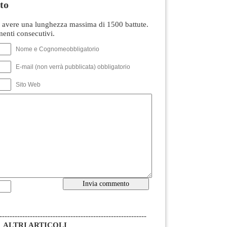
to
avere una lunghezza massima di 1500 battute.
nti consecutivi.
Nome e Cognomeobbligatorio
E-mail (non verrà pubblicata) obbligatorio
Sito Web
----------------------------------------------------------
ALTRI ARTICOLI