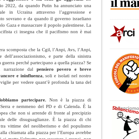
io 2022, da quando Putin ha annunciato una
iale in Ucraina attraverso l’aggressione e
ato sovrano e da quando il governo israeliano
uolo Gaza e massacrare il popolo palestinese. La
cifista ci insegna che il pacifismo non è mai
ra scomposta che la Cgil, l’Anpi, Avs, l’Anpi,
e dell’associazionismo, e parte della sinistra
la guerra perché partecipano a quella piazza? Se
a narrazione dal
pensiero povero e breve
rancore e ininfluenza
, soli e isolati nel nostro
viglie per vedere quant’è profonda la tana del
dobbiamo partecipare.
Non è la piazza di
 Serra e nemmeno del PD e di Calenda. È la
ropea che non si arrende di fronte al precipizio
ale delle disuguaglianze. È la piazza di chi
e tra vittime del neoliberismo e del populismo
o alla chiamata alla piazza per l’Europa avrebbe
i si mette l’elmetto per svuotare i granai, non