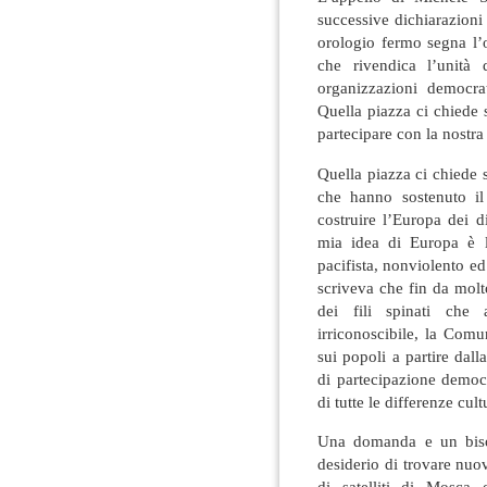
successive dichiarazioni 
orologio fermo segna l’
che rivendica l’unità 
organizzazioni democrati
Quella piazza ci chiede 
partecipare con la nostra 
Quella piazza ci chiede 
che hanno sostenuto i
costruire l’Europa dei d
mia idea di Europa è l
pacifista, nonviolento e
scriveva che fin da molt
dei fili spinati che
irriconoscibile, la Comu
sui popoli a partire dall
di partecipazione democr
di tutte le differenze cultu
Una domanda e un biso
desiderio di trovare nuov
di satelliti di Mosca