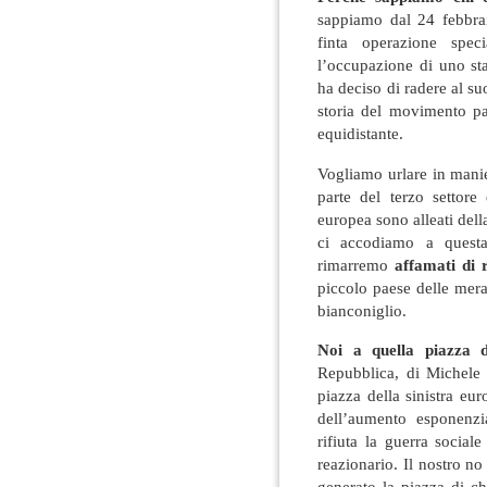
sappiamo dal 24 febbra
finta operazione spec
l’occupazione di uno st
ha deciso di radere al s
storia del movimento pa
equidistante.
Vogliamo urlare in manie
parte del terzo settore 
europea sono alleati del
ci accodiamo a quest
rimarremo
affamati di 
piccolo paese delle mera
bianconiglio.
Noi a quella piazza 
Repubblica, di Michele
piazza della sinistra eu
dell’aumento esponenzi
rifiuta la guerra social
reazionario. Il nostro n
generato la piazza di ch