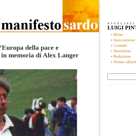
associaz
LUIGI PI
Home
Associazione
Contatti
’Europa della pace e
Newsletter
a in memoria di Alex Langer
Redazione
Norme editori