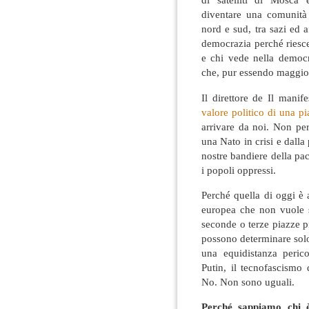
diventare una comunità 
nord e sud, tra sazi ed a
democrazia perché riesce 
e chi vede nella democr
che, pur essendo maggio
Il direttore de Il manif
valore politico di una p
arrivare da noi. Non pe
una Nato in crisi e dalla 
nostre bandiere della pace
i popoli oppressi.
Perché quella di oggi è 
europea che non vuole s
seconde o terze piazze pi
possono determinare so
una equidistanza pericol
Putin, il tecnofascismo
No. Non sono uguali.
Perché sappiamo chi è