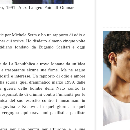
ro, 1991. Alex Langer. Foto di Othmar
e per Michele Serra e ho un rapporto di odio e
per cui scrive. Ho disdetto almeno cinque volte
tidiano fondato da Eugenio Scalfari e oggi
ale de La Repubblica e trovo lontane da un’idea
a e trasparente alcune sue firme. Ma ne seguo
riosità e interesse. Un rapporto di odio e amore
ella scuola, quel drammatico marzo 1999, dalle
la guerra delle bombe della Nato contro la
 responsabile di crimini contro l’umanità per le
tnica del suo esercito contro i musulmani in
zegovina e Kosovo. In quei giorni, in quel
 vergogna equiparava noi pacifisti e pacifiste
Serra per una piazza per l’Europa e le sue