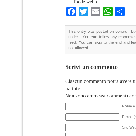
Todde.webp
Facebook
Twitter
Email
What
Co
This entry was posted on venerdì, Lug
under . You can follow any responses
feed. You can skip to the end and lea
not allowed.
Scrivi un commento
Ciascun commento potrà avere u
battute.
Non sono ammessi commenti con
Nome e 
E-mail (
Sito We