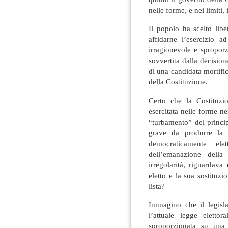
nelle forme, e nei limiti,
Il popolo ha scelto lib
affidarne l’esercizio 
irragionevole e spropor
sovvertita dalla decisi
di una candidata mortifi
della Costituzione.
Certo che la Costituzi
esercitata nelle forme ne
“turbamento” del princi
grave da produrre la 
democraticamente e
dell’emanazione dell
irregolarità, riguardav
eletto e la sua sostituz
lista?
Immagino che il legisla
l’attuale legge elett
sproporzionata su una 