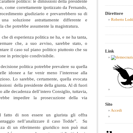
carattere politico: le dimissioni della presidente
io, come correttamente ipotizzato da Fernando,
Direttore
procedimento giudiziario e prevarrebbero su di
 una soluzione astrattamente differente e
Roberto Lod
ella che potrebbe assumente la magistratura.
he di esperienza politica ne ha, e ne ha tanta,
ffermare che, a suo avviso, sarebbe stato, o
ntare il caso sul piano politico piuttosto che su
Link
one in principio condivisibile.
decisione politica potrebbe prevalere su quella
elle idonee a far venir meno l’interesse alla
zioso. Lo sarebbe, certamente, quella evocata
ssioni della presidente della giunta. Al di fuori
o alle decadenza dell’intero Consiglio, tuttavia,
rebbe impedire la prosecuzione della via
Sito
Accedi
l fatto di non essere un giurista gli offra
ntaggio nell’analizzare il caso Todde”. Su
enza di un riferimento giuridico non può mai