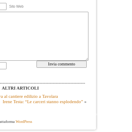
Sito Web
----------------------------------------------------------
ALTRI ARTICOLI
a al cantiere edilizio a Tavolara
Irene Testa: “Le carceri stanno esplodendo”
»
iattaforma
WordPress