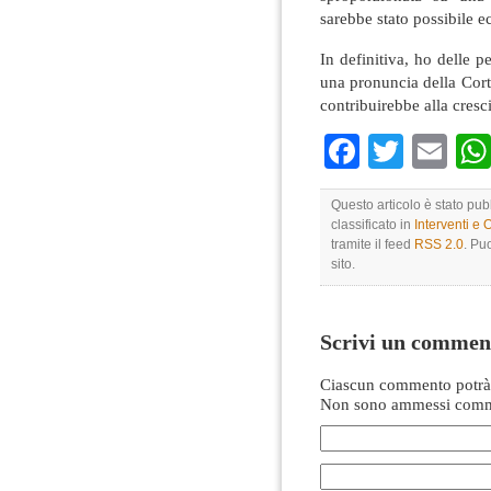
sarebbe stato possibile ec
In definitiva, ho delle p
una pronuncia della Corte
contribuirebbe alla cresc
Faceboo
Twitte
Em
Questo articolo è stato pub
classificato in
Interventi e 
tramite il feed
RSS 2.0
. Pu
sito.
Scrivi un commen
Ciascun commento potrà 
Non sono ammessi comme