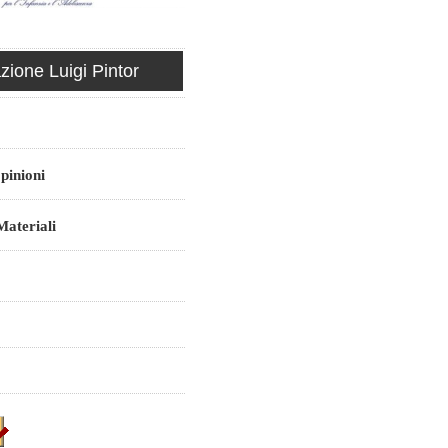
ione Luigi Pintor
pinioni
ateriali