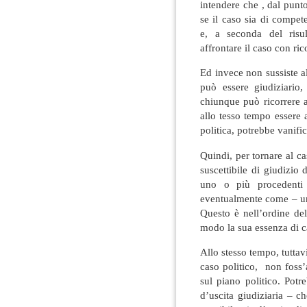
intendere che , dal punt
se il caso sia di compet
e, a seconda del risu
affrontare il caso con ric
Ed invece non sussiste a
può essere giudiziario,
chiunque può ricorrere a
allo tesso tempo essere 
politica, potrebbe vanifi
Quindi, per tornare al c
suscettibile di giudizio 
uno o più procedenti 
eventualmente come – un
Questo è nell’ordine de
modo la sua essenza di c
Allo stesso tempo, tuttav
caso politico, non foss’a
sul piano politico. Potr
d’uscita giudiziaria – 