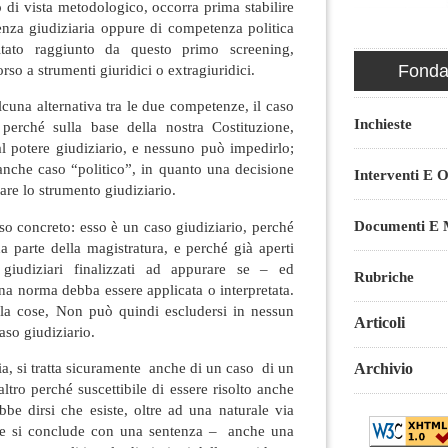
o di vista metodologico, occorra prima stabilire
enza giudiziaria oppure di competenza politica
ltato raggiunto da questo primo screening,
orso a strumenti giuridici o extragiuridici.
Fondaz
lcuna alternativa tra le due competenze, il caso
Inchieste
 perché sulla base della nostra Costituzione,
l potere giudiziario, e nessuno può impedirlo;
anche caso “politico”, in quanto una decisione
Interventi E O
care lo strumento giudiziario.
Documenti E M
aso concreto: esso è un caso giudiziario, perché
da parte della magistratura, e perché già aperti
giudiziari finalizzati ad appurare se – ed
Rubriche
a norma debba essere applicata o interpretata.
lla cose, Non può quindi escludersi in nessun
Articoli
aso giudiziario.
ia, si tratta sicuramente anche di un caso di un
Archivio
ltro perché suscettibile di essere risolto anche
ebbe dirsi che esiste, oltre ad una naturale via
che si conclude con una sentenza – anche una