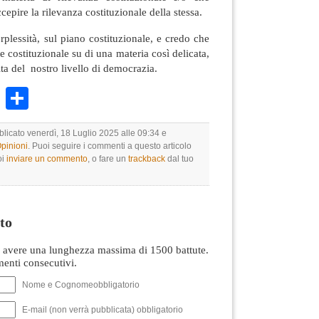
cepire la rilevanza costituzionale della stessa.
erplessità, sul piano costituzionale, e credo che
 costituzionale su di una materia così delicata,
ita del nostro livello di democrazia.
k
r
ail
WhatsApp
Condividi
blicato venerdì, 18 Luglio 2025 alle 09:34 e
Opinioni
. Puoi seguire i commenti a questo articolo
oi
inviare un commento
, o fare un
trackback
dal tuo
to
avere una lunghezza massima di 1500 battute.
nti consecutivi.
Nome e Cognomeobbligatorio
E-mail (non verrà pubblicata) obbligatorio