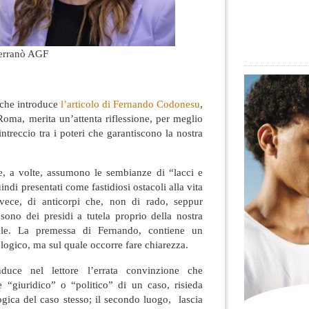
Serranò AGF
 che introduce
l’articolo di Fernando Codonesu
,
Roma, merita un’attenta riflessione, per meglio
ntreccio tra i poteri che garantiscono la nostra
he, a volte, assumono le sembianze di “lacci e
ndi presentati come fastidiosi ostacoli alla vita
invece, di anticorpi che, non di rado, seppur
, sono dei presidi a tutela proprio della nostra
nale. La premessa di Fernando, contiene un
logico, ma sul quale occorre fare chiarezza.
nduce nel lettore l’errata convinzione che
e “giuridico” o “politico” di un caso, risieda
logica del caso stesso; il secondo luogo, lascia