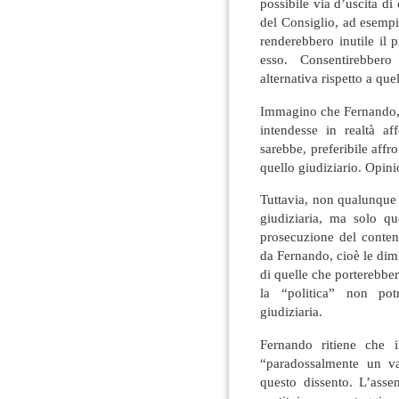
possibile via d’uscita di 
del Consiglio, ad esemp
renderebbero inutile il 
esso. Consentirebbero
alternativa rispetto a qu
Immagino che Fernando, c
intendesse in realtà a
sarebbe, preferibile affro
quello giudiziario. Opini
Tuttavia, non qualunque 
giudiziaria, ma solo qu
prosecuzione del conten
da Fernando, cioè le dimi
di quelle che porterebber
la “politica” non pot
giudiziaria.
Fernando ritiene che i
“paradossalmente un va
questo dissento. L’ass