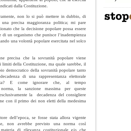
 indicati dalla Costituzione.
eramente, non lo si può mettere in dubbio, di
ad una precisa maggioranza politica; mi pare
zionato che la decisione popolare possa essere
one di un organismo che punisce l’inadempienza
cando una volontà popolare esercitata nel solco
one precisa che la sovranità popolare viene
i limiti della Costituzione, ma quale sarebbe, il
pio democratico della sovranità popolare tanto
decadenza di una rappresentanza elettorale
letta? E come ignorare che, al tempo
a norma, la sanzione massima per queste
a esclusivamente la decadenza del consigliere
ione con il primo dei non eletti della medesima
tore dell’epoca, se fosse stata allora vigente
orale, non avrebbe previsto una norma così
materia di rilevanza costituzionale e/o che