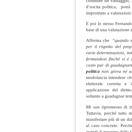
costituire un vantaggio, 
d‘uscita politica, potr
improntato a valutazioni 
E poi lo stesso Fernand
base di una valutazione s
Afferma che
“quando si
per il rispetto del pro
varie determinazioni, in
fermandosi finché si è
costo pur di guadagna
politica
non giova né al
modolascia intendere che
elettorale corretta e 
applicazione del diritt
soltanto a guadagnar te
Mi son ripromesso di in
Tuttavia, perché tutto
manifestare più di un du
al caso concreto. Perch
quindi il governo della 