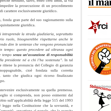
perché nessuno, salvo, entro certi limiti, la via
à impedire la prosecuzione di un procedimento
di carattere esclusivamente giuridico.
o, fonda gran parte del suo ragionamento sulla
quisitamente giuridica.
 intraprende la strada giudiziaria, soprattutto
prio ruolo, bisognerebbe rispettarne anche le
tendo dire le sentenze che vengono pronunciate
 in tempo: questo procedere ad oltranza ogni
re tempo
senza un’assunzione di responsabilità
la presidente né a chi l’ha sostenuta”.
In tal
 ritiene la pronuncia del Collegio di garanzia
inoppugnabile, cioè fondata sulla corretta
o, tanto che giudica ogni ricorso finalizzato
mpo.
tervenire esclusivamente su quella premessa.
 meglio si comprenda, non posso esimermi dal
bbio sull’applicabilità della legge 515 del 1993
é leggo nella Costituzione che la sovranità, e
Comunità, appartiene al popolo, che la esercita