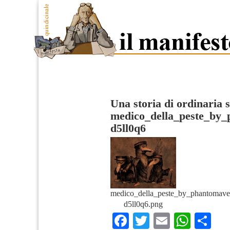
Una storia di ordinaria 
medico_della_peste_by_
d5ll0q6
medico_della_peste_by_phantomave
d5ll0q6.png
Facebook
Twitter
Email
What
Co