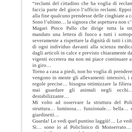
“reclami del cittadino che ha voglia di recla
faccia parte del gioco l’ufficio reclami. Eppo
alla fine qualcuno prendesse delle cinghiate a
Sono l’ultimo… la signora che aspettava non c
Magari Pinco Pallo che dirige tutta la str
mandato una lettera di fuoco a tutti i sottop
severamente a rispettare la dignità di tutti i citt
di ogni individuo davanti alla scienza medic
dagli articoli in calce e previsto chiaramente d
vigenti eccetera ma non mi piace continuare a
in giro…
Torno a casa a piedi, non ho voglia di prende
vengono in mente gli allevamenti intensivi, i 
regole precise… bisogna ottimizzare la filier
mai guardare gli animali negli occhi
destabilizzante…
Mi volto ad osservare la struttura del Pol
struttura… luminosa… funzionale… bella… c
giardinetti…
Guarda! Lo vedi quel puntino laggiù!… Lo ved
Si… sono io al Policlinico di Monserrato… 