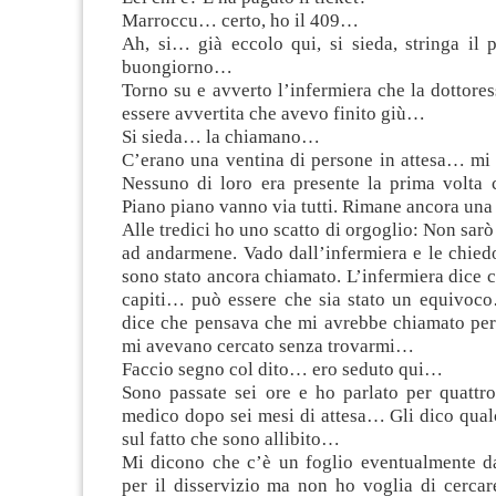
Marroccu… certo, ho il 409…
Ah, si… già eccolo qui, si sieda, stringa i
buongiorno…
Torno su e avverto l’infermiera che la dottores
essere avvertita che avevo finito giù…
Si sieda… la chiamano…
C’erano una ventina di persone in attesa… mi 
Nessuno di loro era presente la prima volta c
Piano piano vanno via tutti. Rimane ancora una
Alle tredici ho uno scatto di orgoglio: Non sarò
ad andarmene. Vado dall’infermiera e le chie
sono stato ancora chiamato. L’infermiera dice 
capiti… può essere che sia stato un equivoco
dice che pensava che mi avrebbe chiamato pe
mi avevano cercato senza trovarmi…
Faccio segno col dito… ero seduto qui…
Sono passate sei ore e ho parlato per quattr
medico dopo sei mesi di attesa… Gli dico qual
sul fatto che sono allibito…
Mi dicono che c’è un foglio eventualmente d
per il disservizio ma non ho voglia di cercare