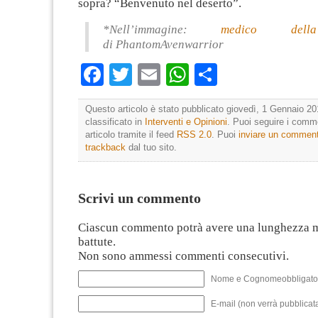
sopra? “Benvenuto nel deserto”.
*Nell’immagine:
medico della
di PhantomAvenwarrior
Facebook
Twitter
Email
WhatsApp
Condividi
Questo articolo è stato pubblicato giovedì, 1 Gennaio 20
classificato in
Interventi e Opinioni
. Puoi seguire i comm
articolo tramite il feed
RSS 2.0
. Puoi
inviare un commen
trackback
dal tuo sito.
Scrivi un commento
Ciascun commento potrà avere una lunghezza 
battute.
Non sono ammessi commenti consecutivi.
Nome e Cognomeobbligato
E-mail (non verrà pubblicata