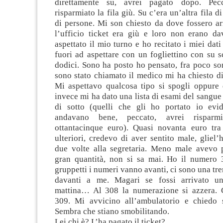
direttamente su, avrei pagato dopo. Pec
risparmiato la fila giù. Su c’era un’altra fila d
di persone. Mi son chiesto da dove fossero ar
l’ufficio ticket era giù e loro non erano d
aspettato il mio turno e ho recitato i miei dati
fuori ad aspettare con un fogliettino con su s
dodici. Sono ha posto ho pensato, fra poco so
sono stato chiamato il medico mi ha chiesto di 
Mi aspettavo qualcosa tipo si spogli oppure d
invece mi ha dato una lista di esami del sangue 
di sotto (quelli che gli ho portato io evi
andavano bene, peccato, avrei rispar
ottantacinque euro). Quasi novanta euro tra
ulteriori, credevo di aver sentito male, gliel’h
due volte alla segretaria. Meno male avevo p
gran quantità, non si sa mai. Ho il numero 
gruppetti i numeri vanno avanti, ci sono una tre
davanti a me. Magari se fossi arrivato u
mattina… Al 308 la numerazione si azzera. 
309. Mi avvicino all’ambulatorio e chiedo 
Sembra che stiano smobilitando.
Lei chi è? L’ha pagato il ticket?