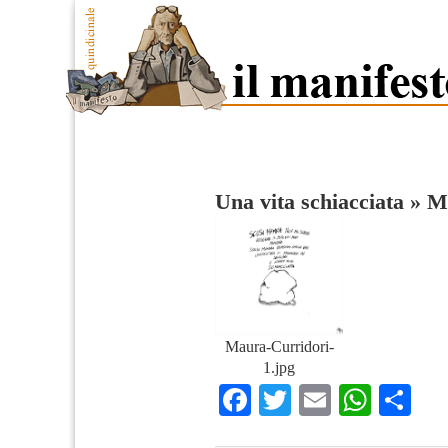
Una vita schiacciata
»
M
Maura-Curridori-
1.jpg
Facebook
Twitter
Email
What
Co