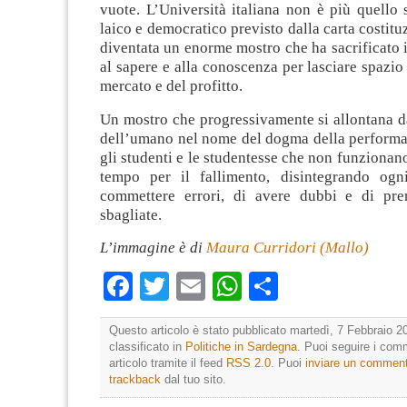
vuote. L’Università italiana non è più quello
laico e democratico previsto dalla carta costitu
diventata un enorme mostro che ha sacrificato i
al sapere e alla conoscenza per lasciare spazio 
mercato e del profitto.
Un mostro che progressivamente si allontana d
dell’umano nel nome del dogma della perform
gli studenti e le studentesse che non funzionano
tempo per il fallimento, disintegrando ogni
commettere errori, di avere dubbi e di pre
sbagliate.
L’immagine è di
Maura Curridori (Mallo)
Facebook
Twitter
Email
WhatsApp
Condividi
Questo articolo è stato pubblicato martedì, 7 Febbraio 2
classificato in
Politiche in Sardegna
. Puoi seguire i com
articolo tramite il feed
RSS 2.0
. Puoi
inviare un commen
trackback
dal tuo sito.