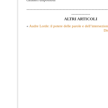
--------------------------------------------------------
-------------
ALTRI ARTICOLI
«
Audre Lorde: il potere delle parole e dell’intersezion
Di