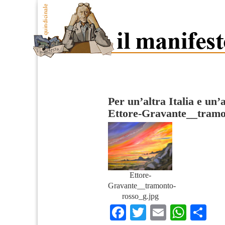
Per un’altra Italia e un
Ettore-Gravante__tramo
Ettore-
Gravante__tramonto-
rosso_g.jpg
Facebook
Twitter
Email
What
Co