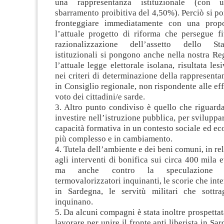
una rappresentanza istituzionale (con 
sbarramento proibitiva del 4,50%). Perciò si po
fronteggiare immediatamente con una propos
l’attuale progetto di riforma che persegue fi
razionalizzazione dell’assetto dello St
istituzionali si pongono anche nella nostra R
l’attuale legge elettorale isolana, risultata les
nei criteri di determinazione della rappresent
in Consiglio regionale, non rispondente alle eff
voto dei cittadini/e sarde.
3. Altro punto condiviso è quello che riguarda
investire nell’istruzione pubblica, per sviluppa
capacità formativa in un contesto sociale ed 
più complesso e in cambiamento.
4. Tutela dell’ambiente e dei beni comuni, in re
agli interventi di bonifica sui circa 400 mila e
ma anche contro la speculazione e
termovalorizzatori inquinanti, le scorie che int
in Sardegna, le servitù militari che sottr
inquinano.
5. Da alcuni compagni è stata inoltre prospettat
lavorare per unire il fronte anti liberista in S