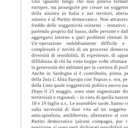
Uno sguardo lungo che non poteva fermarsi
europee, ma proseguire per creare un soggetto
della sinistra in Italia e nei territori, alter
sinistra e al Partito democratico. Non attraver
freddo delle soggettività esistenti – tentativo 
partendo proprio dal basso, dalle persone e dall
aggregarsi intorno a quei problemi ritenuti da 
Un’operazione indubbiamente difficile e
complessità e novità di un processo democra
diversità di sensibilità, di esperienze, di appa
diffidenza di chi ha visto troppe volte sfruttar
la generosità dei militanti per la carriera di poch
Anche in Sardegna si è contribuito, prima, pe
della lista L’Altra Europa con Tsipras e, ora, p
della Lista quale soggettività politica nuova na
Dopo il 25 maggio, sono state organizzate di
territoriali e regionali – in vista di quella nazi
18 e 19 luglio u.s.. Le assemblee sarde, hanno 
sulla necessità di dare vita ad un soggetto
anticapitalista, antiliberista, alternativo al cen
Partito democratico (alcuni compagni, pur 
posizione, si sono però dichiarati possibilisti s