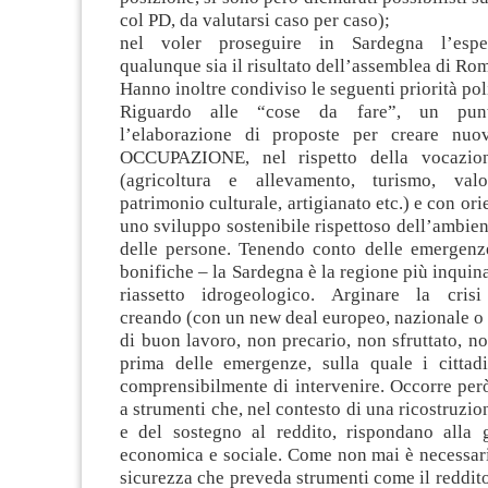
col PD, da valutarsi caso per caso);
nel voler proseguire in Sardegna l’espe
qualunque sia il risultato dell’assemblea di Ro
Hanno inoltre condiviso le seguenti priorità pol
Riguardo alle “cose da fare”, un pun
l’elaborazione di proposte per creare n
OCCUPAZIONE, nel rispetto della vocazione
(agricoltura e allevamento, turismo, valo
patrimonio culturale, artigianato etc.) e con or
uno sviluppo sostenibile rispettoso dell’ambient
delle persone. Tenendo conto delle emergenze
bonifiche – la Sardegna è la regione più inquinat
riassetto idrogeologico. Arginare la crisi
creando (con un new deal europeo, nazionale o 
di buon lavoro, non precario, non sfruttato, no
prima delle emergenze, sulla quale i cittad
comprensibilmente di intervenire. Occorre per
a strumenti che, nel contesto di una ricostruzio
e del sostegno al reddito, rispondano alla g
economica e sociale. Come non mai è necessari
sicurezza che preveda strumenti come il reddito