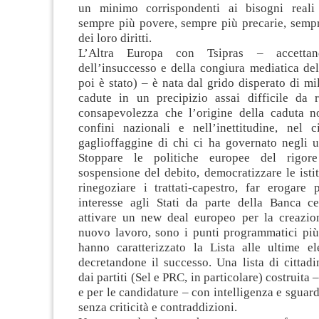
un minimo corrispondenti ai bisogni reali 
sempre più povere, sempre più precarie, sempr
dei loro diritti.
L’Altra Europa con Tsipras – accettan
dell’insuccesso e della congiura mediatica de
poi è stato) – è nata dal grido disperato di mi
cadute in un precipizio assai difficile da ri
consapevolezza che l’origine della caduta n
confini nazionali e nell’inettitudine, nel 
gaglioffaggine di chi ci ha governato negli u
Stoppare le politiche europee del rigore
sospensione del debito, democratizzare le isti
rinegoziare i trattati-capestro, far erogare 
interesse agli Stati da parte della Banca ce
attivare un new deal europeo per la creazio
nuovo lavoro, sono i punti programmatici più
hanno caratterizzato la Lista alle ultime el
decretandone il successo. Una lista di cittad
dai partiti (Sel e PRC, in particolare) costruit
e per le candidature – con intelligenza e sgua
senza criticità e contraddizioni.