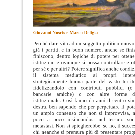
Giovanni Nuscis e Marco Deligia
Perché dare vita ad un soggetto politico nuov
già i partiti, e in buon numero, anche se fin
finiscono, dentro logiche di potere per ottene
istituzioni e ovunque si possa controllare e ot
per sé e per altri?
Potere significa anche condiz
il sistema mediatico ai propri intere
strategicamente buona parte del vasto territo
fidelizzandolo con contributi pubblici (o
bancarie amiche) o con altre forme di
istituzionale. Così fanno da anni il centro sini
destra, ben sapendo che per perpetuare il pot
un ampio consenso che non si improvvisa, m
poco a poco insinuandosi nel tessuto so
metastasi. Non si spiegherebbe, se no, il succes
chi neanche si premura più di presentare prog