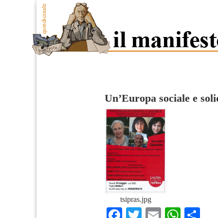
Un’Europa sociale e soli
tsipras.jpg
Facebook
Twitter
Email
What
Co