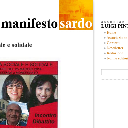
associaz
LUIGI PI
Home
Associazione
Contatti
e e solidale
Newsletter
Redazione
Norme editori