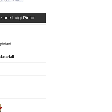
ione Luigi Pintor
pinioni
ateriali