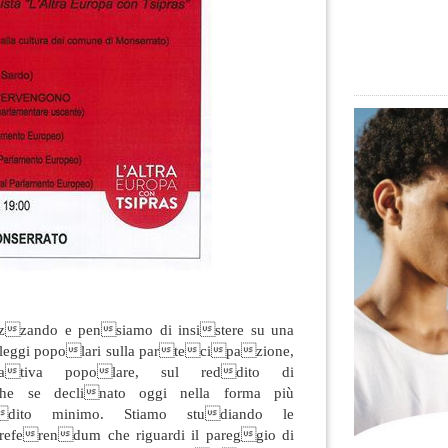
zzando e pensiamo di insistere su una
 leggi popolari sulla partecipazione,
islativa popolare, sul reddito di
he se declinato oggi nella forma più
dito minimo. Stiamo studiando le
referendum che riguardi il pareggio di