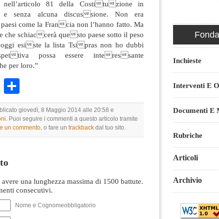
 nell’articolo 81 della Costituzione in
 e senza alcuna discussione
. Non era
paesi come la Francia non l’hanno fatto. Ma
Fondaz
e che schiaccerà questo paese sotto il peso
he oggi esiste la lista Tsipras non ho dubbi
ettiva possa essere interessante
Inchieste
 per loro.”
k
r
ail
WhatsApp
Condividi
Interventi E O
Documenti E M
bblicato giovedì, 8 Maggio 2014 alle 20:58 e
ni
. Puoi seguire i commenti a questo articolo tramite
re un commento
, o fare un
trackback
dal tuo sito.
Rubriche
Articoli
to
Archivio
avere una lunghezza massima di 1500 battute.
nti consecutivi.
Nome e Cognomeobbligatorio