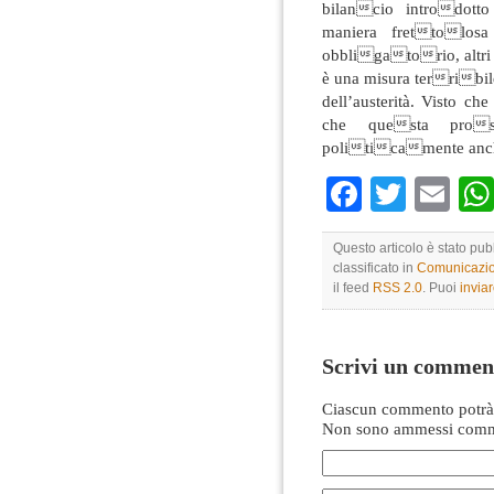
bilancio introdotto
maniera frettolosa
obbligatorio, altri 
è una misura terribil
dell’austerità. Visto c
che questa prosp
politicamente anche
Faceboo
Twitte
Em
Questo articolo è stato pu
classificato in
Comunicazio
il feed
RSS 2.0
. Puoi
invia
Scrivi un commen
Ciascun commento potrà 
Non sono ammessi comme