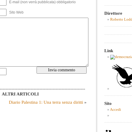
E-mail (non verrà pubblicata) obbligatorio
Sito Web
Direttore
Roberto Lod
Link
----------------------------------------------------------
ALTRI ARTICOLI
Diario Palestina 1: Una terra senza diritti
»
Sito
Accedi