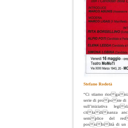
Stefano Rodotà
“Ci stiamo riorgani
serie di proposte di
sull’iniziativa leg
cittadinanza anc
semplice del red
possibilità di un 