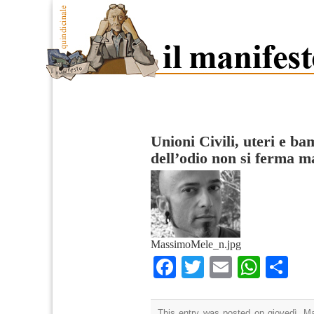
Unioni Civili, uteri e b
dell’odio non si ferma m
MassimoMele_n.jpg
Facebook
Twitter
Email
What
Co
This entry was posted on giovedì, Ma