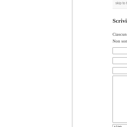
skip to
Scriv
Ciascun
Non son