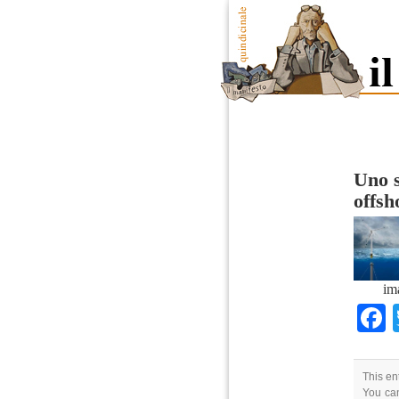
Uno s
offsh
im
This en
You can