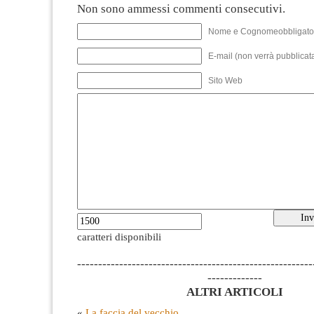
Non sono ammessi commenti consecutivi.
Nome e Cognomeobbligato
E-mail (non verrà pubblicata
Sito Web
caratteri disponibili
--------------------------------------------------------
-------------
ALTRI ARTICOLI
«
La faccia del vecchio