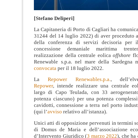
[Stefano Deliperi]
La Capitaneria di Porto di Cagliari ha comunicat
31244 del 14 luglio 2022) di aver proceduto a
della conferenza di servizi decisoria per il
concessione demaniale marittima trent
realizzazione della centrale eolica
offshore
flo
Renewable s.p.a. nel mare della Sardegna 
convocata
per il 18 luglio 2022.
La
Repower Renewables.p.a.
, dell’el
Repower
, intende realizzare una centrale e
largo di Capo Teulada, con 33 aerogenera
potenza ciascuno) per una potenza compless
cavidotti, connessione a terra nel porto indust
(qui l’
avviso
relativo all’istanza).
Unici atti di opposizione pervenuti in termini
di Domus de Maria e dell’associazione eco
d’Intervento Giuridico (
3 marzo 2022
), che ha