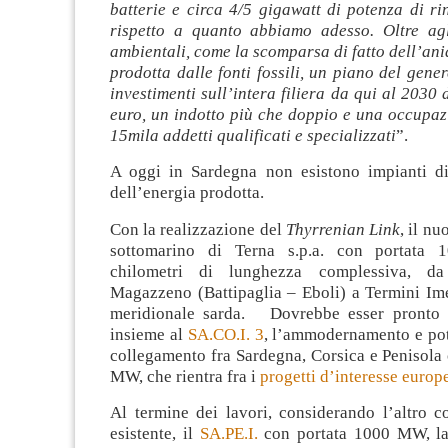
batterie e circa 4/5 gigawatt di potenza di ri
rispetto a quanto abbiamo adesso. Oltre agl
ambientali, come la scomparsa di fatto dell’an
prodotta dalle fonti fossili, un piano del gene
investimenti sull’intera filiera da qui al 2030 
euro, un indotto più che doppio e una occupazi
15mila addetti qualificati e specializzati
”.
A oggi in Sardegna non esistono impianti d
dell’energia prodotta.
Con la realizzazione del
Thyrrenian Link
, il n
sottomarino di Terna s.p.a. con portata
chilometri di lunghezza complessiva, da
Magazzeno (Battipaglia – Eboli) a Termini Ime
meridionale sarda. Dovrebbe esser pronto 
insieme al
SA.CO.I. 3
, l’ammodernamento e po
collegamento fra Sardegna, Corsica e Penisola
MW, che rientra fra i
progetti d’interesse europ
Al termine dei lavori, considerando l’altro c
esistente, il
SA.PE.I.
con portata 1000 MW, la