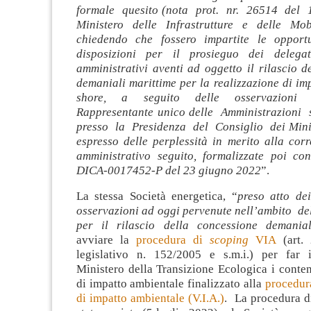
formale quesito (nota prot. nr. 26514 del 
Ministero delle Infrastrutture e delle Mobil
chiedendo che fossero impartite le opport
disposizioni per il prosieguo dei delegat
amministrativi aventi ad oggetto il rilascio d
demaniali marittime per la realizzazione di impi
shore, a seguito delle osservazioni 
Rappresentante unico delle Amministrazioni st
presso la Presidenza del Consiglio dei Minist
espresso delle perplessità in merito alla corre
amministrativo seguito, formalizzate poi con
DICA-0017452-P del 23 giugno 2022
”.
La stessa Società energetica, “
preso atto dei
osservazioni ad oggi pervenute nell’ambito d
per il rilascio della concessione demania
avviare la
procedura di
scoping
VIA
(art. 
legislativo n. 152/2005 e s.m.i.) per far 
Ministero della Transizione Ecologica i conten
di impatto ambientale finalizzato alla
procedur
di impatto ambientale (V.I.A.)
. La procedura 