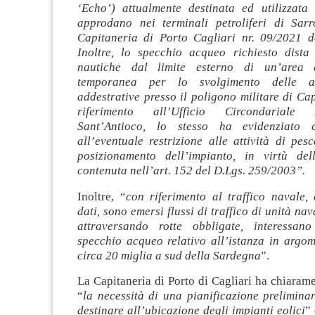
‘Echo’) attualmente destinata ed utilizzata
approdano nei terminali petroliferi di Sar
Capitaneria di Porto Cagliari nr. 09/2021 d
Inoltre, lo specchio acqueo richiesto dista
nautiche dal limite esterno di un’area d
temporanea per lo svolgimento delle att
addestrative presso il poligono militare di Ca
riferimento all’Ufficio Circondariale
Sant’Antioco, lo stesso ha evidenziato cr
all’eventuale restrizione alle attività di pes
posizionamento dell’impianto, in virtù del
contenuta nell’art. 152 del D.Lgs. 259/2003”.
Inoltre, “
con riferimento al traffico navale, 
dati, sono emersi flussi di traffico di unità na
attraversando rotte obbligate, interessa
specchio acqueo relativo all’istanza in argom
circa 20 miglia a sud della Sardegna
”.
La Capitaneria di Porto di Cagliari ha chiaram
“
la necessità di una pianificazione prelimina
destinare all’ubicazione degli impianti eolici
” 