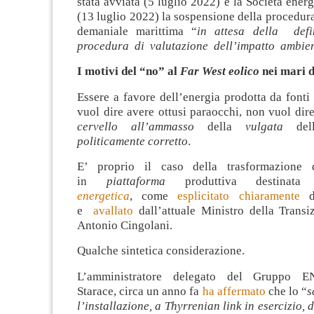
stata avviata (5 luglio 2022) e la Società energ
(13 luglio 2022) la sospensione della procedur
demaniale marittima “
in attesa della def
procedura di valutazione dell’impatto ambie
I motivi del “no” al
Far West eolico
nei mari 
Essere a favore dell’energia prodotta da fonti
vuol dire avere ottusi paraocchi, non vuol dir
cervello all’ammasso
della
vulgata
dell
politicamente corretto
.
E’ proprio il caso della trasformazione 
in
piattaforma
produttiva destinat
energetica
, come
esplicitato chiaramente
da
e
avallato
dall’attuale Ministro della Transi
Antonio Cingolani.
Qualche sintetica considerazione.
L’amministratore delegato del Gruppo E
Starace, circa un anno fa
ha affermato
che lo “
s
l’installazione, a Thyrrenian link in esercizio, 