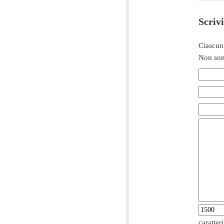
Scriv
Ciascun
Non son
caratter