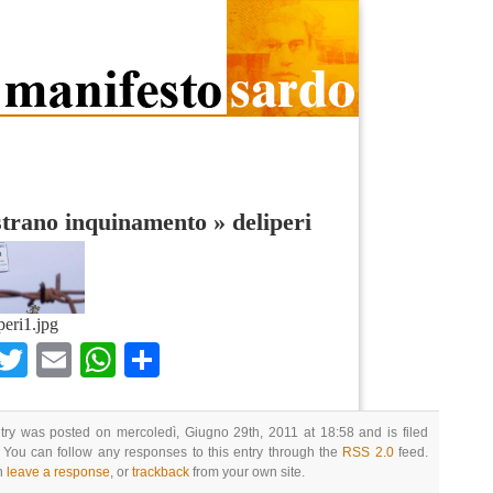
strano inquinamento
»
deliperi
peri1.jpg
Facebook
Twitter
Email
WhatsApp
Condividi
try was posted on mercoledì, Giugno 29th, 2011 at 18:58 and is filed
 You can follow any responses to this entry through the
RSS 2.0
feed.
n
leave a response
, or
trackback
from your own site.