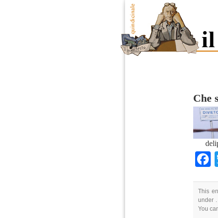
Che 
deli
This en
under .
You ca