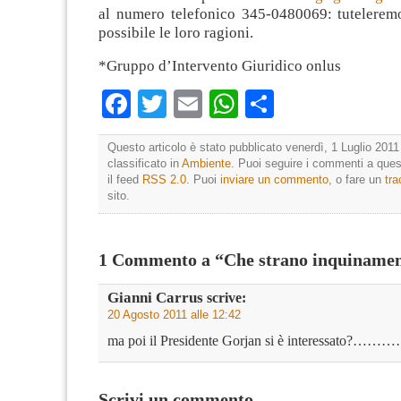
al numero telefonico 345-0480069: tutelere
possibile le loro ragioni.
*Gruppo d’Intervento Giuridico onlus
Facebook
Twitter
Email
WhatsApp
Condividi
Questo articolo è stato pubblicato venerdì, 1 Luglio 2011
classificato in
Ambiente
. Puoi seguire i commenti a quest
il feed
RSS 2.0
. Puoi
inviare un commento
, o fare un
tr
sito.
1 Commento a “Che strano inquiname
Gianni Carrus
scrive:
20 Agosto 2011 alle 12:42
ma poi il Presidente Gorjan si è interessato?
Scrivi un commento