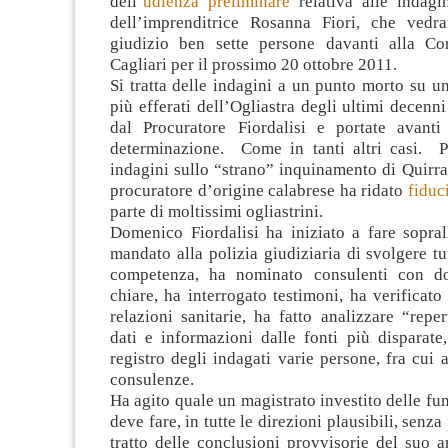
dell’
udienza preliminare
relativa alle indagin
dell’imprenditrice Rosanna Fiori, che vedr
giudizio ben sette persone davanti alla Co
Cagliari per il prossimo 20 ottobre 2011.
Si tratta delle indagini a un punto morto su u
più efferati dell’Ogliastra degli ultimi decenni
dal Procuratore Fiordalisi e portate avant
determinazione. Come in tanti altri casi. 
indagini sullo “strano” inquinamento di Quirra.
procuratore d’origine calabrese ha ridato
fiduc
parte di moltissimi ogliastrini.
Domenico Fiordalisi ha iniziato a fare sopral
mandato alla polizia giudiziaria di svolgere tut
competenza, ha nominato consulenti con do
chiare, ha interrogato testimoni, ha verificato
relazioni sanitarie, ha fatto analizzare “reper
dati e informazioni dalle fonti più disparate,
registro degli indagati varie persone, fra cui 
consulenze.
Ha agito quale un magistrato investito delle fun
deve fare, in tutte le direzioni plausibili, senz
tratto delle conclusioni provvisorie del suo 