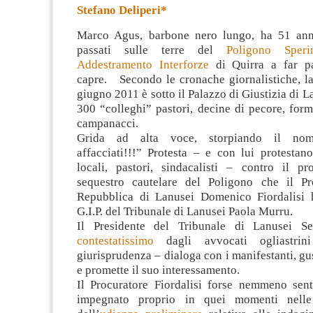
Stefano Deliperi*
Marco Agus, barbone nero lungo, ha 51 anni
passati sulle terre del
Poligono Sper
Addestramento Interforze
di Quirra a far pa
capre. Secondo le cronache giornalistiche, la
giugno 2011
è sotto il Palazzo di Giustizia di 
300 “colleghi” pastori, decine di pecore, for
campanacci.
Grida ad alta voce, storpiando il nome
affacciati!!!” Protesta – e con lui protestan
locali, pastori, sindacalisti – contro il p
sequestro cautelare del Poligono che il Pr
Repubblica di Lanusei Domenico Fiordalisi 
G.I.P. del Tribunale di Lanusei Paola Murru.
Il Presidente del Tribunale di Lanusei S
contestatissimo
dagli avvocati ogliastri
giurisprudenza – dialoga con i manifestanti, gu
e promette il suo interessamento.
Il Procuratore Fiordalisi forse nemmeno sen
impegnato proprio in quei momenti nelle 