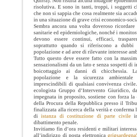
Quirra). Non risulta alcuna indagine epidemiolo
risolutiva. E sono in tanti, troppi, i soggetti 
che non si sappia che cosa realmente sia accad
in una situazione di grave crisi economico-soci
Sembra ancora una volta doveroso ricordare 
sanitarie ed epidemiologiche, nonché i monitor
devono essere continui, efficaci, traspare
soprattutto quando si riferiscono a dubbi 
popolazione e ad aree di rilevante interesse amb
Tutto questo deve essere fatto con la massima
sensazionalismi da un lato e senza sospetti di i
boicottaggio ai danni di chicchessìa. L
popolazione e la sicurezza ambientale 
imprescindibili di qualsiasi convivenza civile
ecologista Gruppo d’Intervento Giuridico, 
impegnata in proposito, sostiene con forza la di
della Procura della Repubblica presso il Trib
finalizzata alla ricerca della verità e conferma
di
istanza di costituzione di parte civile
in
dibattimento penale.
Invitiamo fin d’ora residenti e militari interess
all’indirizzo di posta elettronica
grigsardegn