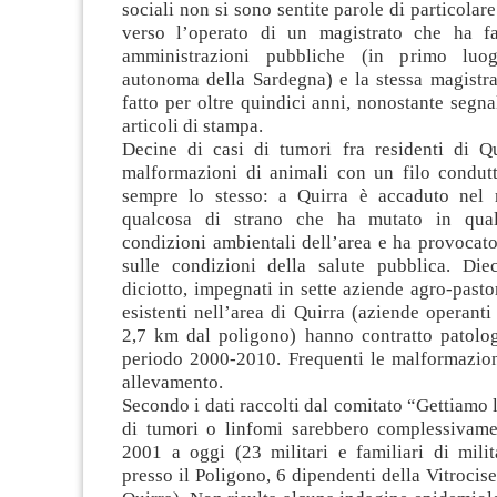
sociali non si sono sentite parole di particola
verso l’operato di un magistrato che ha fa
amministrazioni pubbliche (in primo luo
autonoma della Sardegna) e la stessa magistr
fatto per oltre quindici anni, nonostante segnal
articoli di stampa.
Decine di casi di tumori fra residenti di Qui
malformazioni di animali con un filo condut
sempre lo stesso: a Quirra è accaduto nel 
qualcosa di strano che ha mutato in qua
condizioni ambientali dell’area e ha provocato 
sulle condizioni della salute pubblica. Diec
diciotto, impegnati in sette aziende agro-pastor
esistenti nell’area di Quirra (aziende operanti
2,7 km dal poligono) hanno contratto patolog
periodo 2000-2010. Frequenti le malformazion
allevamento.
Secondo i dati raccolti dal comitato “Gettiamo l
di tumori o linfomi sarebbero complessivam
2001 a oggi (23 militari e familiari di milit
presso il Poligono, 6 dipendenti della Vitrocise